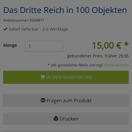
Das Dritte Reich in 100 Objekten
Marketing
Artikelnummer: 6204871
Umfragetools
Sofort lieferbar - 2-6 Werktage
15,00
€
*
Menge
Cookies
Alle Akzeptieren
gebundener Preis, früher 29,95
Cookies
Einstellungen speichern
* inkl. gesetzlicher MwSt und zzgl.
Versandkosten
zu Haupptseite Zustimmun
zurück
IN DEN WARENKORB
Fragen zum Produkt
Drucken