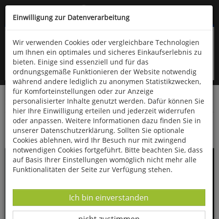
Kompletten Head der Seite überspringen
(06766) 903-200
oder (06766) 9323-960
Einwilligung zur Datenverarbeitung
Wir verwenden Cookies oder vergleichbare Technologien
um Ihnen ein optimales und sicheres Einkaufserlebnis zu
bieten. Einige sind essenziell und für das
ordnungsgemäße Funktionieren der Website notwendig
während andere lediglich zu anonymen Statistikzwecken,
für Komforteinstellungen oder zur Anzeige
personalisierter Inhalte genutzt werden. Dafür können Sie
Startseite
Bücher
Geschichte
Zeitgeschichte
hier Ihre Einwilligung erteilen und jederzeit widerrufen
oder anpassen. Weitere Informationen dazu finden Sie in
Das Dritte Reich in 100 Objekten
unserer Datenschutzerklärung. Sollten Sie optionale
Cookies ablehnen, wird Ihr Besuch nur mit zwingend
notwendigen Cookies fortgeführt. Bitte beachten Sie, dass
auf Basis Ihrer Einstellungen womöglich nicht mehr alle
Funktionalitäten der Seite zur Verfügung stehen.
Datenverarbeitung -
Ich bin einverstanden
Datenverarbeitung -