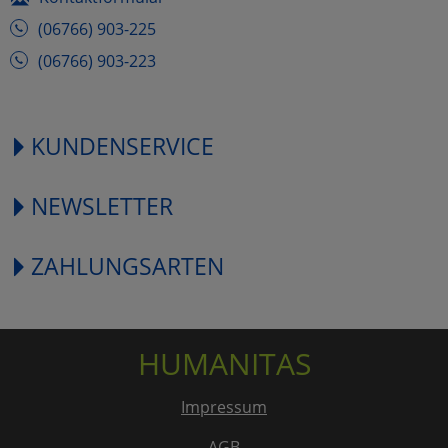
(06766) 903-225
(06766) 903-223
KUNDENSERVICE
NEWSLETTER
ZAHLUNGSARTEN
HUMANITAS
Impressum
AGB