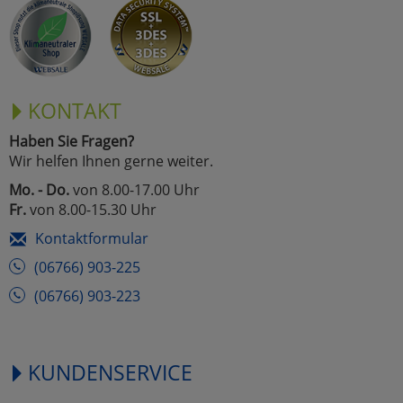
Marketing
Umfragetools
KONTAKT
Haben Sie Fragen?
Cookies
Alle Akzeptieren
Wir helfen Ihnen gerne weiter.
Cookies
Mo. - Do.
von 8.00-17.00 Uhr
Einstellungen speichern
Fr.
von 8.00-15.30 Uhr
zu Haupptseite Zustimmun
zurück
Kontaktformular
(06766) 903-225
(06766) 903-223
KUNDENSERVICE