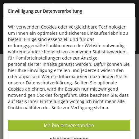
Kompletten Head der Seite überspringen
(06766) 903-200
oder (06766) 9323-960
Einwilligung zur Datenverarbeitung
Wir verwenden Cookies oder vergleichbare Technologien
um Ihnen ein optimales und sicheres Einkaufserlebnis zu
bieten. Einige sind essenziell und für das
ordnungsgemäße Funktionieren der Website notwendig
während andere lediglich zu anonymen Statistikzwecken,
für Komforteinstellungen oder zur Anzeige
personalisierter Inhalte genutzt werden. Dafür können Sie
Startseite
Informationen
hier Ihre Einwilligung erteilen und jederzeit widerrufen
oder anpassen. Weitere Informationen dazu finden Sie in
Uppps...
unserer Datenschutzerklärung. Sollten Sie optionale
Cookies ablehnen, wird Ihr Besuch nur mit zwingend
Sie sind weitergeleitet worden !
notwendigen Cookies fortgeführt. Bitte beachten Sie, dass
auf Basis Ihrer Einstellungen womöglich nicht mehr alle
Funktionalitäten der Seite zur Verfügung stehen.
Die Seite, das Produkt oder die Kategorie, die Sie versucht
haben zu öffnen, gibt es leider nicht mehr in unserem
Datenverarbeitung -
Ich bin einverstanden
Shop.
Datenverarbeitung -