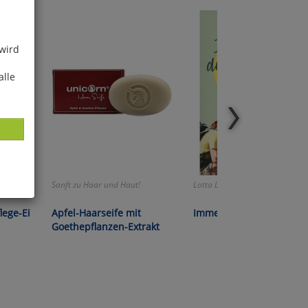
 wird
alle
us der
Sanft zu Haar und Haut!
Lotta Lubkoll:
ies
lege-Ei
Apfel-Haarseife mit
Immer den Nüstern nac
glich
Goethepflanzen-Extrakt
der