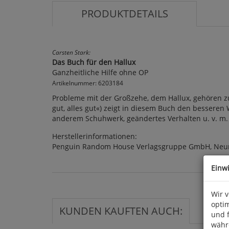
PRODUKTDETAILS
Carsten Stark:
Das Buch für den Hallux
Ganzheitliche Hilfe ohne OP
Artikelnummer: 6203184
Probleme mit der Großzehe, dem Hallux, gehören zu
gut, alles gut«) zeigt in diesem Buch den bessere
anderem Schuhwerk, geändertes Verhalten u. v. m. 4
Herstellerinformationen:
Penguin Random House Verlagsgruppe GmbH, Neum
Einw
Wir 
optim
KUNDEN KAUFTEN AUCH:
und 
währ