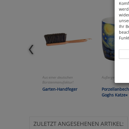
Komfo
werde
wide
unser
Ihr B
beach
Funkt
Aus einer deutschen
Außergewöhnliche
Hier 
Bürstenmanufaktur!
Cook
Garten-Handfeger
Porzellanbech
fortg
Goghs Katze«
nicht
Selbs
anpa
ZULETZT ANGESEHENEN ARTIKEL: