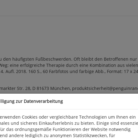
 den häufigsten Fußbeschwerden. Oft bleibt den Betroffenen nur 
n Weg: eine erfolgreiche Therapie durch eine Kombination aus vi
. Aufl. 2018. 160 S., 60 Farbfotos und farbige Abb., Format: 17 x 
arkter Str. 28, D 81673 München, produktsicherheit@penguinra
illigung zur Datenverarbeitung
verwenden Cookies oder vergleichbare Technologien um Ihnen ein
ales und sicheres Einkaufserlebnis zu bieten. Einige sind essenzie
für das ordnungsgemäße Funktionieren der Website notwendig
end andere lediglich zu anonymen Statistikzwecken, für