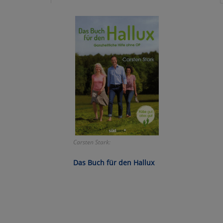
Ko
Wa
Pe
Ma
Um
Carsten Stark:
Das Buch für den Hallux