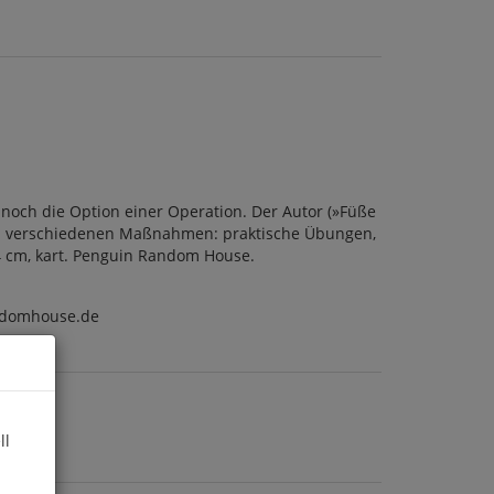
noch die Option einer Operation. Der Autor (»Füße
elen verschiedenen Maßnahmen: praktische Übungen,
24 cm, kart. Penguin Random House.
ndomhouse.de
ll