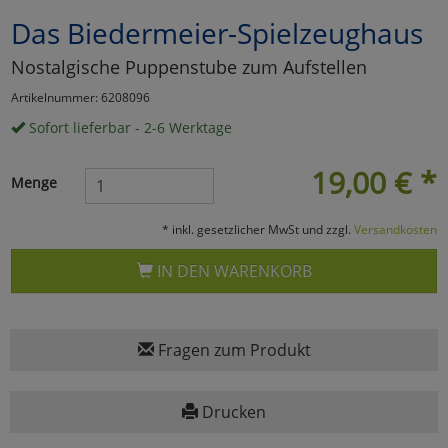
Das Biedermeier-Spielzeughaus
Marketing
Nostalgische Puppenstube zum Aufstellen
Umfragetools
Artikelnummer: 6208096
Sofort lieferbar - 2-6 Werktage
Cookies
Alle Akzeptieren
19,00
€
*
Menge
Cookies
Einstellungen speichern
* inkl. gesetzlicher MwSt und zzgl.
Versandkosten
zu Haupptseite Zustimmun
zurück
IN DEN WARENKORB
Fragen zum Produkt
Drucken