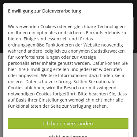
Kompletten Head der Seite überspringen
(06766) 903-200
oder (06766) 9323-960
Einwilligung zur Datenverarbeitung
Wir verwenden Cookies oder vergleichbare Technologien
um Ihnen ein optimales und sicheres Einkaufserlebnis zu
bieten. Einige sind essenziell und für das
ordnungsgemäße Funktionieren der Website notwendig
während andere lediglich zu anonymen Statistikzwecken,
für Komforteinstellungen oder zur Anzeige
personalisierter Inhalte genutzt werden. Dafür können Sie
Startseite
Bücher
Kinderbücher
hier Ihre Einwilligung erteilen und jederzeit widerrufen
oder anpassen. Weitere Informationen dazu finden Sie in
Das Biedermeier-Spielzeughaus
unserer Datenschutzerklärung. Sollten Sie optionale
Cookies ablehnen, wird Ihr Besuch nur mit zwingend
notwendigen Cookies fortgeführt. Bitte beachten Sie, dass
auf Basis Ihrer Einstellungen womöglich nicht mehr alle
Funktionalitäten der Seite zur Verfügung stehen.
Datenverarbeitung -
Ich bin einverstanden
Datenverarbeitung -