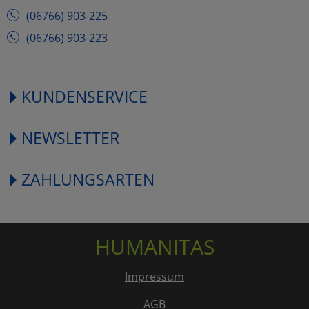
(06766) 903-225
(06766) 903-223
KUNDENSERVICE
NEWSLETTER
ZAHLUNGSARTEN
HUMANITAS
Impressum
AGB