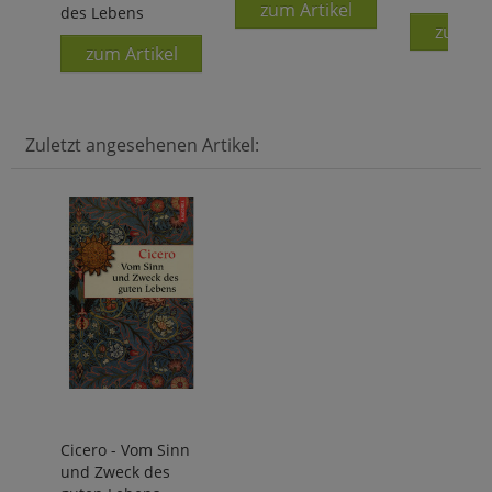
zum Artikel
des Lebens
zum Ar
zum Artikel
Zuletzt angesehenen Artikel:
Cicero - Vom Sinn
und Zweck des