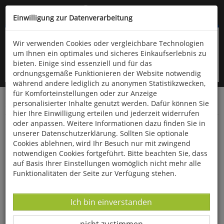
Kompletten Head der Seite überspringen
(06766) 903-200
oder (06766) 9323-960
Einwilligung zur Datenverarbeitung
Wir verwenden Cookies oder vergleichbare Technologien
um Ihnen ein optimales und sicheres Einkaufserlebnis zu
bieten. Einige sind essenziell und für das
ordnungsgemäße Funktionieren der Website notwendig
während andere lediglich zu anonymen Statistikzwecken,
für Komforteinstellungen oder zur Anzeige
personalisierter Inhalte genutzt werden. Dafür können Sie
Startseite
Bücher
Philosophie
hier Ihre Einwilligung erteilen und jederzeit widerrufen
oder anpassen. Weitere Informationen dazu finden Sie in
Cicero - Vom Sinn und Zweck des guten
unserer Datenschutzerklärung. Sollten Sie optionale
Lebens
Cookies ablehnen, wird Ihr Besuch nur mit zwingend
notwendigen Cookies fortgeführt. Bitte beachten Sie, dass
auf Basis Ihrer Einstellungen womöglich nicht mehr alle
Funktionalitäten der Seite zur Verfügung stehen.
Datenverarbeitung -
Ich bin einverstanden
Datenverarbeitung -