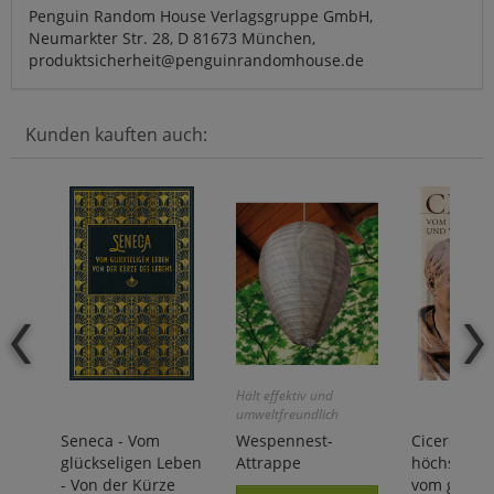
Penguin Random House Verlagsgruppe GmbH,
Neumarkter Str. 28, D 81673 München,
produktsicherheit@penguinrandomhouse.de
Kunden kauften auch:
Hält effektiv und
umweltfreundlich
Wespen fern!
Seneca - Vom
Wespennest-
Cicero - V
glückseligen Leben
Attrappe
höchsten 
- Von der Kürze
vom größte