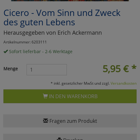
Cicero - Vom Sinn und Zweck
Marketing
des guten Lebens
Umfragetools
Herausgegeben von Erich Ackermann
Artikelnummer: 6203111
Sofort lieferbar - 2-6 Werktage
Cookies
Alle Akzeptieren
5,95
€
*
Cookies
Einstellungen speichern
Menge
zu Haupptseite Zustimmun
zurück
* inkl. gesetzlicher MwSt und zzgl.
Versandkosten
IN DEN WARENKORB
Fragen zum Produkt