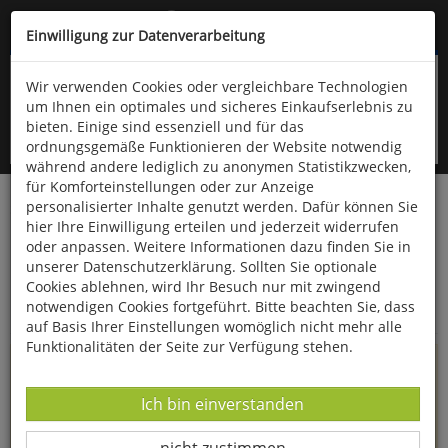
Kompletten Head der Seite überspringen
(06766) 903-200
oder (06766) 9323-960
Einwilligung zur Datenverarbeitung
Wir verwenden Cookies oder vergleichbare Technologien
um Ihnen ein optimales und sicheres Einkaufserlebnis zu
bieten. Einige sind essenziell und für das
ordnungsgemäße Funktionieren der Website notwendig
während andere lediglich zu anonymen Statistikzwecken,
für Komforteinstellungen oder zur Anzeige
personalisierter Inhalte genutzt werden. Dafür können Sie
Startseite
Informationen
hier Ihre Einwilligung erteilen und jederzeit widerrufen
oder anpassen. Weitere Informationen dazu finden Sie in
Uppps...
unserer Datenschutzerklärung. Sollten Sie optionale
Cookies ablehnen, wird Ihr Besuch nur mit zwingend
Sie sind weitergeleitet worden !
notwendigen Cookies fortgeführt. Bitte beachten Sie, dass
auf Basis Ihrer Einstellungen womöglich nicht mehr alle
Funktionalitäten der Seite zur Verfügung stehen.
Die Seite, das Produkt oder die Kategorie, die Sie versucht
haben zu öffnen, gibt es leider nicht mehr in unserem
Datenverarbeitung -
Ich bin einverstanden
Shop.
Datenverarbeitung -