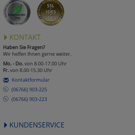
Marketing
Umfragetools
KONTAKT
Haben Sie Fragen?
Cookies
Alle Akzeptieren
Wir helfen Ihnen gerne weiter.
Cookies
Mo. - Do.
von 8.00-17.00 Uhr
Einstellungen speichern
Fr.
von 8.00-15.30 Uhr
zu Haupptseite Zustimmun
zurück
Kontaktformular
(06766) 903-225
(06766) 903-223
KUNDENSERVICE