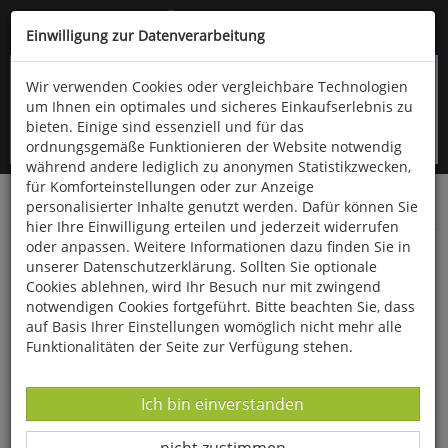
Kompletten Head der Seite überspringen
(06766) 903-200
oder (06766) 9323-960
Einwilligung zur Datenverarbeitung
Wir verwenden Cookies oder vergleichbare Technologien
um Ihnen ein optimales und sicheres Einkaufserlebnis zu
bieten. Einige sind essenziell und für das
ordnungsgemäße Funktionieren der Website notwendig
während andere lediglich zu anonymen Statistikzwecken,
für Komforteinstellungen oder zur Anzeige
personalisierter Inhalte genutzt werden. Dafür können Sie
Startseite
Bücher
Geschichte
Diverses
hier Ihre Einwilligung erteilen und jederzeit widerrufen
oder anpassen. Weitere Informationen dazu finden Sie in
Charles Darwin und die Reise auf der HMS
unserer Datenschutzerklärung. Sollten Sie optionale
Beagle
Cookies ablehnen, wird Ihr Besuch nur mit zwingend
notwendigen Cookies fortgeführt. Bitte beachten Sie, dass
auf Basis Ihrer Einstellungen womöglich nicht mehr alle
Funktionalitäten der Seite zur Verfügung stehen.
Datenverarbeitung -
Ich bin einverstanden
Datenverarbeitung -