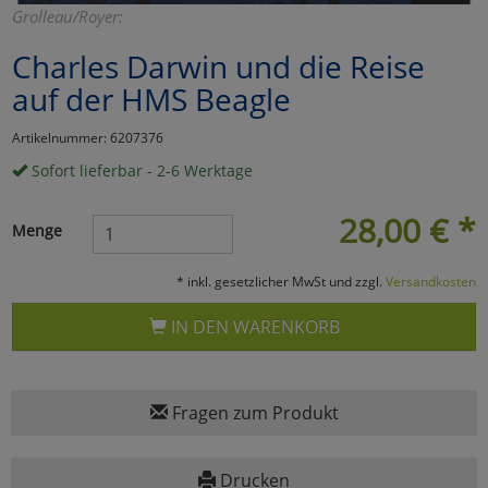
Grolleau/Royer:
Marketing
Charles Darwin und die Reise
auf der HMS Beagle
Umfragetools
Artikelnummer: 6207376
Sofort lieferbar - 2-6 Werktage
Cookies
Alle Akzeptieren
28,00
€
*
Cookies
Einstellungen speichern
Menge
zu Haupptseite Zustimmun
zurück
* inkl. gesetzlicher MwSt und zzgl.
Versandkosten
IN DEN WARENKORB
Fragen zum Produkt
Drucken