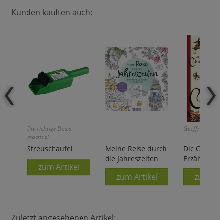
Kunden kauften auch:
Die richtige Dosis
Geoffrey Chau
macht's!
Streuschaufel
Meine Reise durch
Die Canter
die Jahreszeiten
Erzählung
zum Artikel
zum Artikel
zum Ar
Zuletzt angesehenen Artikel: