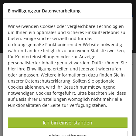
Kompletten Head der Seite überspringen
(06766) 903-200
oder (06766) 9323-960
Einwilligung zur Datenverarbeitung
Wir verwenden Cookies oder vergleichbare Technologien
um Ihnen ein optimales und sicheres Einkaufserlebnis zu
bieten. Einige sind essenziell und für das
ordnungsgemäße Funktionieren der Website notwendig
während andere lediglich zu anonymen Statistikzwecken,
für Komforteinstellungen oder zur Anzeige
personalisierter Inhalte genutzt werden. Dafür können Sie
Startseite
Technik & Freizeit
Musik & Klang
Musik-CDs
hier Ihre Einwilligung erteilen und jederzeit widerrufen
oder anpassen. Weitere Informationen dazu finden Sie in
Ave Maria
unserer Datenschutzerklärung. Sollten Sie optionale
Cookies ablehnen, wird Ihr Besuch nur mit zwingend
notwendigen Cookies fortgeführt. Bitte beachten Sie, dass
auf Basis Ihrer Einstellungen womöglich nicht mehr alle
Funktionalitäten der Seite zur Verfügung stehen.
Datenverarbeitung -
Ich bin einverstanden
Datenverarbeitung -