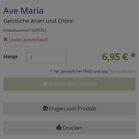
Ave Maria
Marketing
Geistliche Arien und Chöre
Umfragetools
Artikelnummer: 6205353
Leider ausverkauft
Cookies
Alle Akzeptieren
6,95
€
*
Menge
Cookies
Einstellungen speichern
* inkl. gesetzlicher MwSt und zzgl.
Versandkosten
zu Haupptseite Zustimmun
zurück
IN DEN WARENKORB
Fragen zum Produkt
Drucken