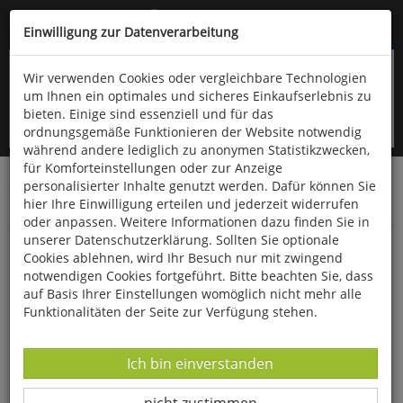
Kompletten Head der Seite überspringen
(06766) 903-200
oder (06766) 9323-960
Einwilligung zur Datenverarbeitung
Wir verwenden Cookies oder vergleichbare Technologien
um Ihnen ein optimales und sicheres Einkaufserlebnis zu
bieten. Einige sind essenziell und für das
ordnungsgemäße Funktionieren der Website notwendig
während andere lediglich zu anonymen Statistikzwecken,
für Komforteinstellungen oder zur Anzeige
personalisierter Inhalte genutzt werden. Dafür können Sie
Startseite
Schönes & Dekoratives
Dies & Das
hier Ihre Einwilligung erteilen und jederzeit widerrufen
Rund ums Lesen und Schreiben
oder anpassen. Weitere Informationen dazu finden Sie in
unserer Datenschutzerklärung. Sollten Sie optionale
Briefpapier »Fauna« mit Kuverts
Cookies ablehnen, wird Ihr Besuch nur mit zwingend
notwendigen Cookies fortgeführt. Bitte beachten Sie, dass
auf Basis Ihrer Einstellungen womöglich nicht mehr alle
Funktionalitäten der Seite zur Verfügung stehen.
Datenverarbeitung -
Ich bin einverstanden
Datenverarbeitung -