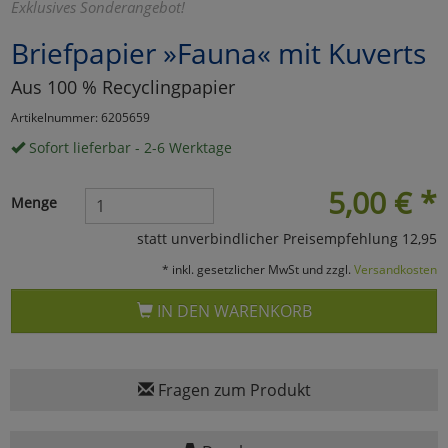
Exklusives Sonderangebot!
Marketing
Briefpapier »Fauna« mit Kuverts
Aus 100 % Recyclingpapier
Umfragetools
Artikelnummer: 6205659
Sofort lieferbar - 2-6 Werktage
Cookies
Alle Akzeptieren
5,00
€
*
Menge
Cookies
Einstellungen speichern
statt unverbindlicher Preisempfehlung 12,95
zu Haupptseite Zustimmun
zurück
* inkl. gesetzlicher MwSt und zzgl.
Versandkosten
IN DEN WARENKORB
Fragen zum Produkt