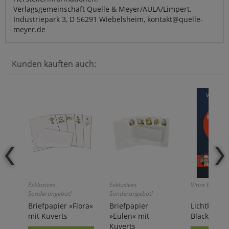
Verlagsgemeinschaft Quelle & Meyer/AULA/Limpert,
Industriepark 3, D 56291 Wiebelsheim, kontakt@quelle-
meyer.de
Kunden kauften auch:
Exklusives
Exklusives
Vince Ebert:
Sonderangebot!
Sonderangebot!
Briefpapier »Flora«
Briefpapier
Lichtblick s
mit Kuverts
»Eulen« mit
Blackout
Kuverts