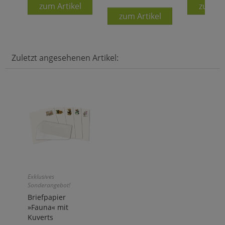
zum Artikel
zum Ar
zum Artikel
Zuletzt angesehenen Artikel:
Exklusives
Sonderangebot!
Briefpapier
»Fauna« mit
Kuverts