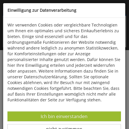
Kompletten Head der Seite überspringen
(06766) 903-200
oder (06766) 9323-960
Einwilligung zur Datenverarbeitung
Wir verwenden Cookies oder vergleichbare Technologien
um Ihnen ein optimales und sicheres Einkaufserlebnis zu
bieten. Einige sind essenziell und für das
ordnungsgemäße Funktionieren der Website notwendig
während andere lediglich zu anonymen Statistikzwecken,
für Komforteinstellungen oder zur Anzeige
personalisierter Inhalte genutzt werden. Dafür können Sie
Startseite
Bücher
Biologie allgemein
Garten
hier Ihre Einwilligung erteilen und jederzeit widerrufen
oder anpassen. Weitere Informationen dazu finden Sie in
Brennnesseljauche & Co.
unserer Datenschutzerklärung. Sollten Sie optionale
Cookies ablehnen, wird Ihr Besuch nur mit zwingend
notwendigen Cookies fortgeführt. Bitte beachten Sie, dass
auf Basis Ihrer Einstellungen womöglich nicht mehr alle
Funktionalitäten der Seite zur Verfügung stehen.
Datenverarbeitung -
Ich bin einverstanden
Datenverarbeitung -