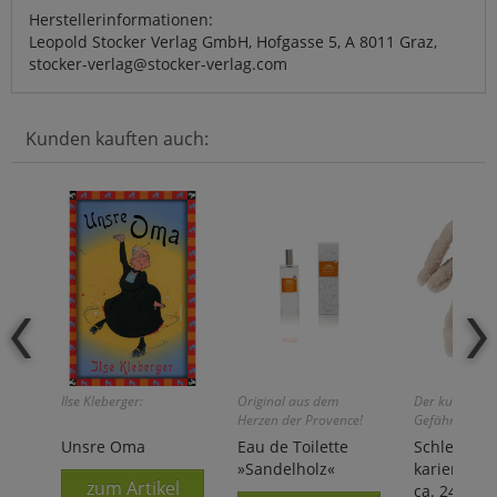
Herstellerinformationen:
Leopold Stocker Verlag GmbH, Hofgasse 5, A 8011 Graz,
stocker-verlag@stocker-verlag.com
Kunden kauften auch:
Ilse Kleberger:
Original aus dem
Der kuschelwe
Herzen der Provence!
Gefährte!
Unsre Oma
Eau de Toilette
Schlenkerh
»Sandelholz«
karierter Sc
zum Artikel
ca. 24 cm