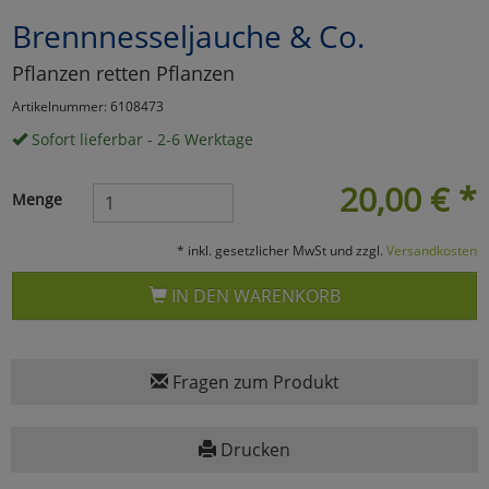
Brennnesseljauche & Co.
Marketing
Pflanzen retten Pflanzen
Umfragetools
Artikelnummer: 6108473
Sofort lieferbar - 2-6 Werktage
Cookies
Alle Akzeptieren
20,00
€
*
Menge
Cookies
Einstellungen speichern
* inkl. gesetzlicher MwSt und zzgl.
Versandkosten
zu Haupptseite Zustimmun
zurück
IN DEN WARENKORB
Fragen zum Produkt
Drucken