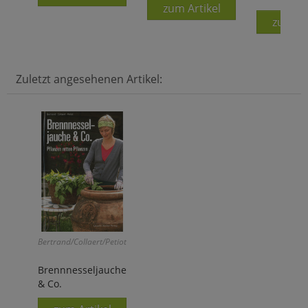
zum Artikel
zum Ar
Zuletzt angesehenen Artikel:
Bertrand/Collaert/Petiot:
Brennnesseljauche
& Co.