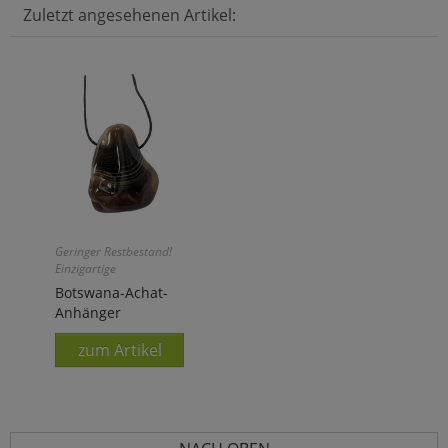
Zuletzt angesehenen Artikel:
Geringer Restbestand!
Einzigartige
Farbstrukturen!
Botswana-Achat-
Anhänger
zum Artikel