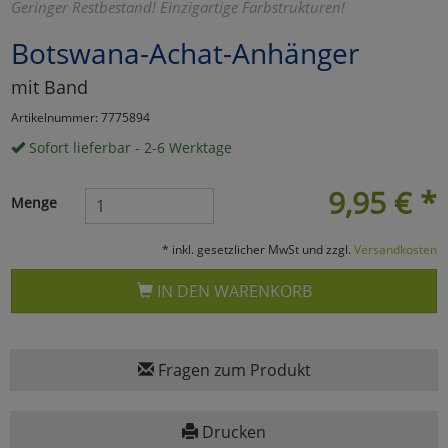
Geringer Restbestand! Einzigartige Farbstrukturen!
Marketing
Botswana-Achat-Anhänger
mit Band
Umfragetools
Artikelnummer: 7775894
Sofort lieferbar - 2-6 Werktage
Cookies
Alle Akzeptieren
9,95
€
*
Menge
Cookies
Einstellungen speichern
* inkl. gesetzlicher MwSt und zzgl.
Versandkosten
zu Haupptseite Zustimmun
zurück
IN DEN WARENKORB
Fragen zum Produkt
Drucken