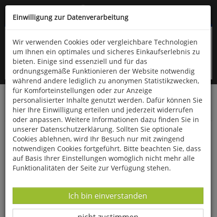
Kompletten Head der Seite überspringen
(06766) 903-200
oder (06766) 9323-960
Einwilligung zur Datenverarbeitung
Wir verwenden Cookies oder vergleichbare Technologien
um Ihnen ein optimales und sicheres Einkaufserlebnis zu
bieten. Einige sind essenziell und für das
ordnungsgemäße Funktionieren der Website notwendig
während andere lediglich zu anonymen Statistikzwecken,
für Komforteinstellungen oder zur Anzeige
personalisierter Inhalte genutzt werden. Dafür können Sie
Startseite
Schönes & Dekoratives
Uhren & Schmuck
hier Ihre Einwilligung erteilen und jederzeit widerrufen
Schmuck
oder anpassen. Weitere Informationen dazu finden Sie in
unserer Datenschutzerklärung. Sollten Sie optionale
Botswana-Achat-Anhänger
Cookies ablehnen, wird Ihr Besuch nur mit zwingend
notwendigen Cookies fortgeführt. Bitte beachten Sie, dass
auf Basis Ihrer Einstellungen womöglich nicht mehr alle
Funktionalitäten der Seite zur Verfügung stehen.
Datenverarbeitung -
Ich bin einverstanden
Datenverarbeitung -