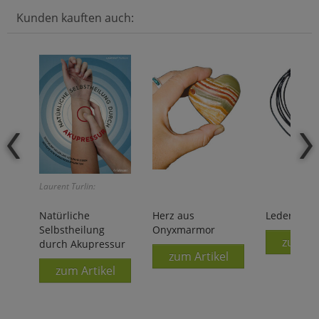
Kunden kauften auch:
Laurent Turlin:
Natürliche
Herz aus
Lederband
Selbstheilung
Onyxmarmor
zum Ar
durch Akupressur
zum Artikel
zum Artikel