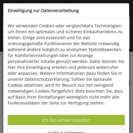
Kompletten Head der Seite überspringen
(06766) 903-200
oder (06766) 9323-960
Einwilligung zur Datenverarbeitung
Wir verwenden Cookies oder vergleichbare Technologien
um Ihnen ein optimales und sicheres Einkaufserlebnis zu
bieten. Einige sind essenziell und für das
ordnungsgemäße Funktionieren der Website notwendig
während andere lediglich zu anonymen Statistikzwecken,
für Komforteinstellungen oder zur Anzeige
personalisierter Inhalte genutzt werden. Dafür können Sie
Startseite
Bücher
Quelle & Meyer Verlag
Naturführer
hier Ihre Einwilligung erteilen und jederzeit widerrufen
Botanische Wanderungen
oder anpassen. Weitere Informationen dazu finden Sie in
unserer Datenschutzerklärung. Sollten Sie optionale
Botanische Wanderungen durch den Harz und
Cookies ablehnen, wird Ihr Besuch nur mit zwingend
sein Vorland
notwendigen Cookies fortgeführt. Bitte beachten Sie, dass
auf Basis Ihrer Einstellungen womöglich nicht mehr alle
Funktionalitäten der Seite zur Verfügung stehen.
Datenverarbeitung -
Ich bin einverstanden
Datenverarbeitung -