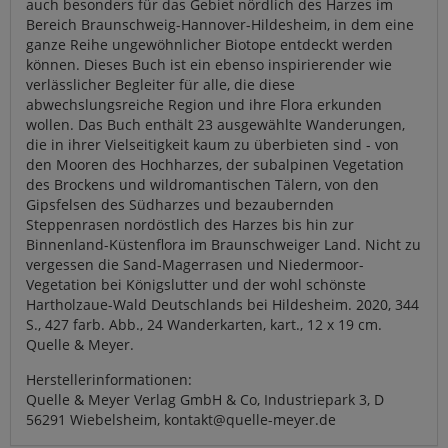
auch besonders für das Gebiet nördlich des Harzes im
Bereich Braunschweig-Hannover-Hildesheim, in dem eine
ganze Reihe ungewöhnlicher Biotope entdeckt werden
können. Dieses Buch ist ein ebenso inspirierender wie
verlässlicher Begleiter für alle, die diese
abwechslungsreiche Region und ihre Flora erkunden
wollen. Das Buch enthält 23 ausgewählte Wanderungen,
die in ihrer Vielseitigkeit kaum zu überbieten sind - von
den Mooren des Hochharzes, der subalpinen Vegetation
des Brockens und wildromantischen Tälern, von den
Gipsfelsen des Südharzes und bezaubernden
Steppenrasen nordöstlich des Harzes bis hin zur
Binnenland-Küstenflora im Braunschweiger Land. Nicht zu
vergessen die Sand-Magerrasen und Niedermoor-
Vegetation bei Königslutter und der wohl schönste
Hartholzaue-Wald Deutschlands bei Hildesheim. 2020, 344
S., 427 farb. Abb., 24 Wanderkarten, kart., 12 x 19 cm.
Quelle & Meyer.
Herstellerinformationen:
Quelle & Meyer Verlag GmbH & Co, Industriepark 3, D
56291 Wiebelsheim, kontakt@quelle-meyer.de