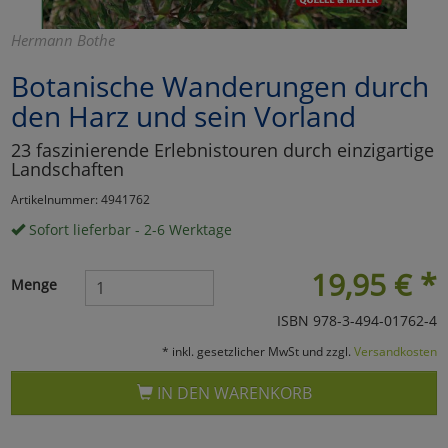
Marketing
Hermann Bothe
Botanische Wanderungen durch
Umfragetools
den Harz und sein Vorland
23 faszinierende Erlebnistouren durch einzigartige
Cookies
Alle Akzeptieren
Landschaften
Artikelnummer: 4941762
Cookies
Einstellungen speichern
Sofort lieferbar - 2-6 Werktage
zu Haupptseite Zustimmun
zurück
19,95
€
*
Menge
ISBN 978-3-494-01762-4
* inkl. gesetzlicher MwSt und zzgl.
Versandkosten
IN DEN WARENKORB