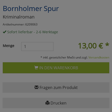
Bornholmer Spur
Marketing
Kriminalroman
Umfragetools
Artikelnummer: 6209063
Sofort lieferbar - 2-6 Werktage
Cookies
Alle Akzeptieren
13,00
€
*
Menge
Cookies
Einstellungen speichern
* inkl. gesetzlicher MwSt und zzgl.
Versandkosten
zu Haupptseite Zustimmun
zurück
IN DEN WARENKORB
Fragen zum Produkt
Drucken