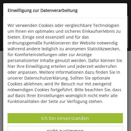
Kompletten Head der Seite überspringen
(06766) 903-200
oder (06766) 9323-960
Einwilligung zur Datenverarbeitung
Wir verwenden Cookies oder vergleichbare Technologien
um Ihnen ein optimales und sicheres Einkaufserlebnis zu
bieten. Einige sind essenziell und für das
ordnungsgemäße Funktionieren der Website notwendig
während andere lediglich zu anonymen Statistikzwecken,
für Komforteinstellungen oder zur Anzeige
personalisierter Inhalte genutzt werden. Dafür können Sie
Startseite
Bücher
Literatur
Belletristik
hier Ihre Einwilligung erteilen und jederzeit widerrufen
oder anpassen. Weitere Informationen dazu finden Sie in
Bornholmer Spur
unserer Datenschutzerklärung. Sollten Sie optionale
Cookies ablehnen, wird Ihr Besuch nur mit zwingend
notwendigen Cookies fortgeführt. Bitte beachten Sie, dass
auf Basis Ihrer Einstellungen womöglich nicht mehr alle
Funktionalitäten der Seite zur Verfügung stehen.
Datenverarbeitung -
Ich bin einverstanden
Datenverarbeitung -