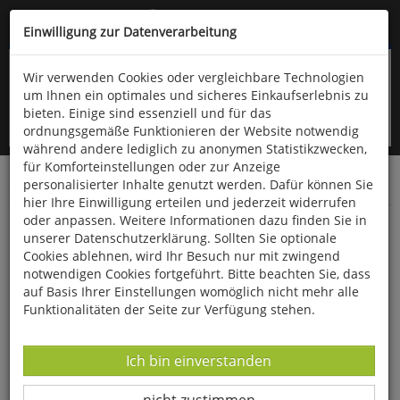
Kompletten Head der Seite überspringen
(06766) 903-200
oder (06766) 9323-960
Einwilligung zur Datenverarbeitung
Wir verwenden Cookies oder vergleichbare Technologien
um Ihnen ein optimales und sicheres Einkaufserlebnis zu
bieten. Einige sind essenziell und für das
ordnungsgemäße Funktionieren der Website notwendig
während andere lediglich zu anonymen Statistikzwecken,
für Komforteinstellungen oder zur Anzeige
personalisierter Inhalte genutzt werden. Dafür können Sie
Startseite
Bücher
Literatur
Belletristik
hier Ihre Einwilligung erteilen und jederzeit widerrufen
oder anpassen. Weitere Informationen dazu finden Sie in
Bornholmer Finale
unserer Datenschutzerklärung. Sollten Sie optionale
Cookies ablehnen, wird Ihr Besuch nur mit zwingend
notwendigen Cookies fortgeführt. Bitte beachten Sie, dass
auf Basis Ihrer Einstellungen womöglich nicht mehr alle
Funktionalitäten der Seite zur Verfügung stehen.
Datenverarbeitung -
Ich bin einverstanden
Datenverarbeitung -