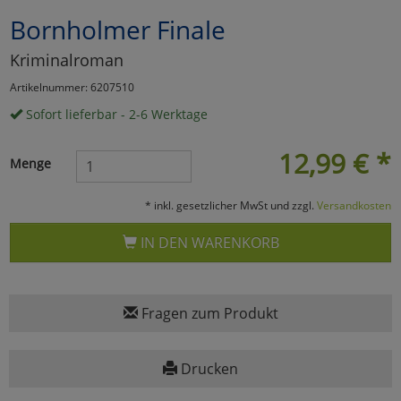
Bornholmer Finale
Marketing
Kriminalroman
Umfragetools
Artikelnummer: 6207510
Sofort lieferbar - 2-6 Werktage
Cookies
Alle Akzeptieren
12,99
€
*
Menge
Cookies
Einstellungen speichern
* inkl. gesetzlicher MwSt und zzgl.
Versandkosten
zu Haupptseite Zustimmun
zurück
IN DEN WARENKORB
Fragen zum Produkt
Drucken