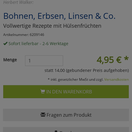
Herbert Walker:
Marketing
Bohnen, Erbsen, Linsen & Co.
Vollwertige Rezepte mit Hülsenfrüchten
Umfragetools
Artikelnummer: 6209146
Sofort lieferbar - 2-6 Werktage
Cookies
Alle Akzeptieren
4,95
€
*
Menge
Cookies
Einstellungen speichern
statt 14,00 (gebundener Preis aufgehoben)
zu Haupptseite Zustimmun
zurück
* inkl. gesetzlicher MwSt und zzgl.
Versandkosten
IN DEN WARENKORB
Fragen zum Produkt