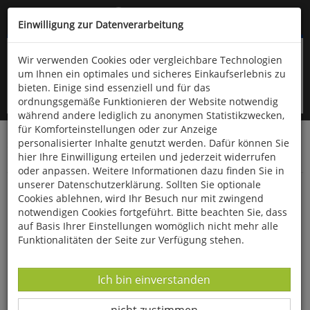
Kompletten Head der Seite überspringen
(06766) 903-200
oder (06766) 9323-960
Einwilligung zur Datenverarbeitung
Wir verwenden Cookies oder vergleichbare Technologien
um Ihnen ein optimales und sicheres Einkaufserlebnis zu
bieten. Einige sind essenziell und für das
ordnungsgemäße Funktionieren der Website notwendig
während andere lediglich zu anonymen Statistikzwecken,
für Komforteinstellungen oder zur Anzeige
personalisierter Inhalte genutzt werden. Dafür können Sie
Startseite
Haushalt & Garten
Küche & Haushalt
hier Ihre Einwilligung erteilen und jederzeit widerrufen
Bücher zum Thema Kochen
oder anpassen. Weitere Informationen dazu finden Sie in
unserer Datenschutzerklärung. Sollten Sie optionale
Bohnen, Erbsen, Linsen & Co.
Cookies ablehnen, wird Ihr Besuch nur mit zwingend
notwendigen Cookies fortgeführt. Bitte beachten Sie, dass
auf Basis Ihrer Einstellungen womöglich nicht mehr alle
Funktionalitäten der Seite zur Verfügung stehen.
Datenverarbeitung -
Ich bin einverstanden
Datenverarbeitung -