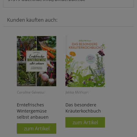
Kunden kauften auch:
Caroline Géneau:
Jekka McVicar:
Erntefrisches
Das besondere
Wintergemüse
Kräuterkochbuch
selbst anbauen
zum Artikel
zum Artikel