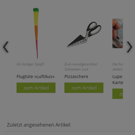
Ein lustiger Spaß!
Zum mundgerechten
Die haben Sie
Schneiden und
dabei!
Servieren!
Flugtüte »Luftikus«
Pizzaschere
Lupe im
Kartenform
zum Artikel
zum Artikel
zum Ar
Zuletzt angesehenen Artikel: