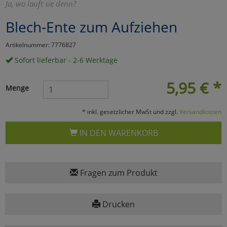
Ja, wo läuft sie denn?
Marketing
Blech-Ente zum Aufziehen
Artikelnummer: 7776827
Umfragetools
Sofort lieferbar - 2-6 Werktage
5,95
€
*
Cookies
Alle Akzeptieren
Menge
Cookies
Einstellungen speichern
* inkl. gesetzlicher MwSt und zzgl.
Versandkosten
zu Haupptseite Zustimmun
zurück
IN DEN WARENKORB
Fragen zum Produkt
Drucken