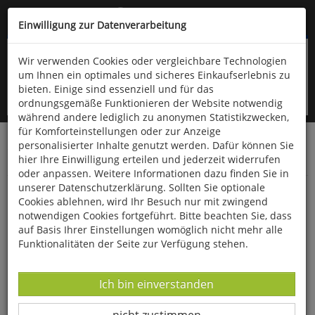
Kompletten Head der Seite überspringen
(06766) 903-200
oder (06766) 9323-960
Einwilligung zur Datenverarbeitung
Wir verwenden Cookies oder vergleichbare Technologien
um Ihnen ein optimales und sicheres Einkaufserlebnis zu
bieten. Einige sind essenziell und für das
ordnungsgemäße Funktionieren der Website notwendig
während andere lediglich zu anonymen Statistikzwecken,
für Komforteinstellungen oder zur Anzeige
personalisierter Inhalte genutzt werden. Dafür können Sie
Startseite
Technik & Freizeit
Spiel & Spaß
hier Ihre Einwilligung erteilen und jederzeit widerrufen
Blechspielzeug
oder anpassen. Weitere Informationen dazu finden Sie in
unserer Datenschutzerklärung. Sollten Sie optionale
Blech-Ente zum Aufziehen
Cookies ablehnen, wird Ihr Besuch nur mit zwingend
notwendigen Cookies fortgeführt. Bitte beachten Sie, dass
auf Basis Ihrer Einstellungen womöglich nicht mehr alle
Funktionalitäten der Seite zur Verfügung stehen.
Datenverarbeitung -
Ich bin einverstanden
Datenverarbeitung -