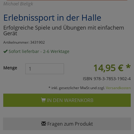
Michael Bieligk
Marketing
Erlebnissport in der Halle
Erfolgreiche Spiele und Übungen mit einfachem
Umfragetools
Gerät
Artikelnummer: 3431902
Cookies
Alle Akzeptieren
Sofort lieferbar - 2-6 Werktage
Cookies
Einstellungen speichern
14,95
€
*
Menge
zu Haupptseite Zustimmun
zurück
ISBN 978-3-7853-1902-4
* inkl. gesetzlicher MwSt und zzgl.
Versandkosten
IN DEN WARENKORB
Fragen zum Produkt