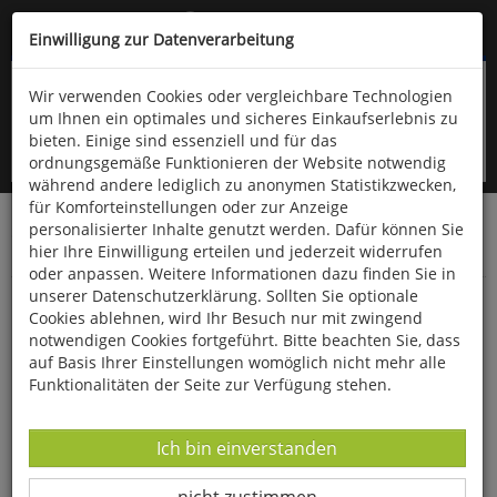
Kompletten Head der Seite überspringen
(06766) 903-200
oder (06766) 9323-960
Einwilligung zur Datenverarbeitung
Wir verwenden Cookies oder vergleichbare Technologien
um Ihnen ein optimales und sicheres Einkaufserlebnis zu
bieten. Einige sind essenziell und für das
ordnungsgemäße Funktionieren der Website notwendig
während andere lediglich zu anonymen Statistikzwecken,
für Komforteinstellungen oder zur Anzeige
personalisierter Inhalte genutzt werden. Dafür können Sie
Startseite
Bücher
Limpert Verlag
hier Ihre Einwilligung erteilen und jederzeit widerrufen
Kindergarten, Schule- und Vereinssport
Erlebnissport
oder anpassen. Weitere Informationen dazu finden Sie in
unserer Datenschutzerklärung. Sollten Sie optionale
Erlebnissport in der Halle
Cookies ablehnen, wird Ihr Besuch nur mit zwingend
notwendigen Cookies fortgeführt. Bitte beachten Sie, dass
auf Basis Ihrer Einstellungen womöglich nicht mehr alle
Funktionalitäten der Seite zur Verfügung stehen.
Datenverarbeitung -
Ich bin einverstanden
Datenverarbeitung -