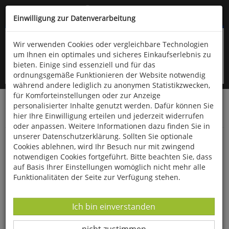
Kompletten Head der Seite überspringen
(06766) 903-200
oder (06766) 9323-960
Einwilligung zur Datenverarbeitung
Wir verwenden Cookies oder vergleichbare Technologien
um Ihnen ein optimales und sicheres Einkaufserlebnis zu
bieten. Einige sind essenziell und für das
ordnungsgemäße Funktionieren der Website notwendig
während andere lediglich zu anonymen Statistikzwecken,
für Komforteinstellungen oder zur Anzeige
personalisierter Inhalte genutzt werden. Dafür können Sie
Startseite
Bücher
Downloads
Zeitschriften
hier Ihre Einwilligung erteilen und jederzeit widerrufen
SportPraxis
oder anpassen. Weitere Informationen dazu finden Sie in
unserer Datenschutzerklärung. Sollten Sie optionale
Bewegter Mathematikunterricht
Cookies ablehnen, wird Ihr Besuch nur mit zwingend
notwendigen Cookies fortgeführt. Bitte beachten Sie, dass
auf Basis Ihrer Einstellungen womöglich nicht mehr alle
Funktionalitäten der Seite zur Verfügung stehen.
Datenverarbeitung -
Ich bin einverstanden
Datenverarbeitung -