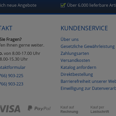
fragetools
lich neue Angebote
Über 6.000 lieferbare Art
Cookies
Cookies
Alle Akzeptieren
Einstellungen speichern
TAKT
KUNDENSERVICE
zu Haupptseite Zustimmung D
zurück
Sie Fragen?
Über uns
fen Ihnen gerne weiter.
Gesetzliche Gewährleistung
o.
von 8.00-17.00 Uhr
Zahlungsarten
8.00-15.30 Uhr
Versandkosten
taktformular
Katalog anfordern
Direktbestellung
766) 903-225
Barrierefreiheit unserer We
766) 903-223
Einwilligung zur Datenverar