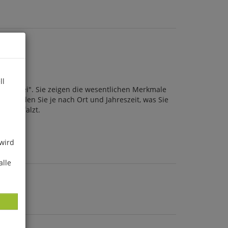
ll
er dabei". Sie zeigen die wesentlichen Merkmale
ntscheiden Sie je nach Ort und Jahreszeit, was Sie
und gefalzt.
 wird
alle