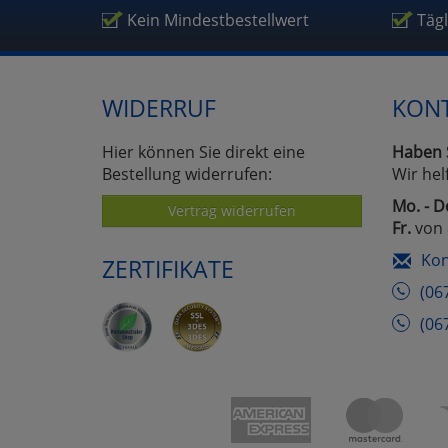
Um
Kein Mindestbestellwert
Täg
WIDERRUF
KON
Hier können Sie direkt eine
Haben 
Bestellung widerrufen:
Wir hel
Mo. - D
Vertrag widerrufen
Fr.
von 
Kon
ZERTIFIKATE
(06
(06