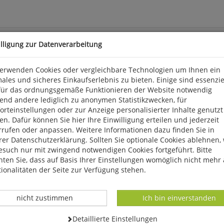
illigung zur Datenverarbeitung
verwenden Cookies oder vergleichbare Technologien um Ihnen ein
ales und sicheres Einkaufserlebnis zu bieten. Einige sind essenzie
w. in der Hand! Sie sind kompakt (DIN-lang-Format) und daher "imm
für das ordnungsgemäße Funktionieren der Website notwendig
gleich zu ähnlichen Arten. Und sie sind preiswert und vielfältig: E
end andere lediglich zu anonymen Statistikzwecken, für
und zuordnen möchten! Alle Karten sind drucklackiert, genutet 
rteinstellungen oder zur Anzeige personalisierter Inhalte genutzt
n. Dafür können Sie hier Ihre Einwilligung erteilen und jederzeit
rrufen oder anpassen. Weitere Informationen dazu finden Sie in
, D 56291 Wiebelsheim, kontakt@quelle-meyer.de
er Datenschutzerklärung. Sollten Sie optionale Cookies ablehnen,
esuch nur mit zwingend notwendigen Cookies fortgeführt. Bitte
ten Sie, dass auf Basis Ihrer Einstellungen womöglich nicht mehr 
ionalitäten der Seite zur Verfügung stehen.
Datenverarbeitung -
Datenverarbeitung -
nicht zustimmen
Ich bin einverstanden
Datenverarbeitung -
Detaillierte Einstellungen