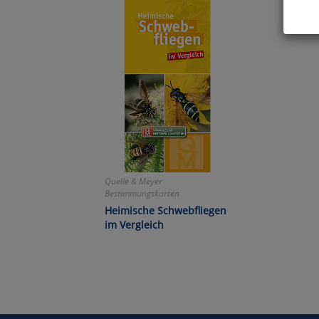
Hier 
Cook
fortg
nicht
Selbs
anpa
Ko
Quelle & Meyer
Bestimmungskarten
Wa
Heimische Schwebfliegen
im Vergleich
Pe
Ma