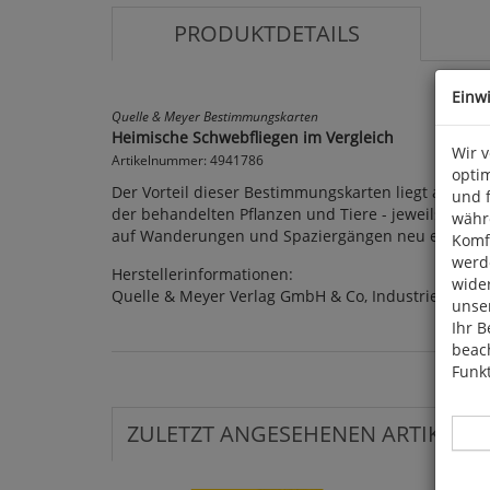
PRODUKTDETAILS
Einw
Quelle & Meyer Bestimmungskarten
Heimische Schwebfliegen im Vergleich
Wir 
Artikelnummer: 4941786
optim
Der Vorteil dieser Bestimmungskarten liegt auf bz
und 
der behandelten Pflanzen und Tiere - jeweils im Ver
währ
auf Wanderungen und Spaziergängen neu entdecken 
Komfo
werde
Herstellerinformationen:
wide
Quelle & Meyer Verlag GmbH & Co, Industriepark 3
unser
Ihr B
beach
Funkt
ZULETZT ANGESEHENEN ARTIKEL: