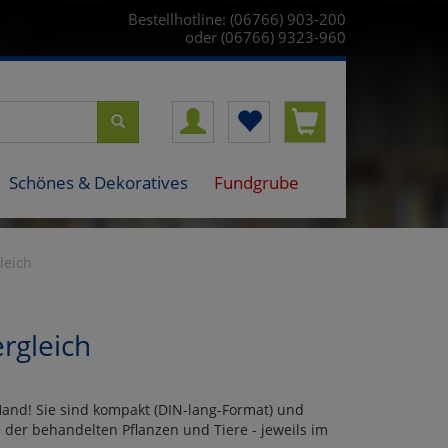
Bestellhotline: (06766) 903-200
oder (06766) 9323-960
Schönes & Dekoratives
Fundgrube
leich
rgleich
 Hand! Sie sind kompakt (DIN-lang-Format) und
der behandelten Pflanzen und Tiere - jeweils im