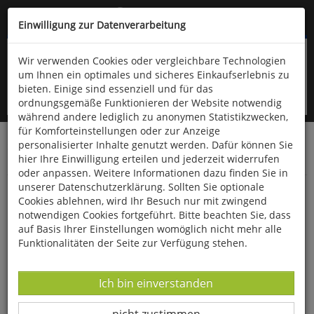
Kompletten Head der Seite überspringen
(06766) 903-200
oder (06766) 9323-960
Einwilligung zur Datenverarbeitung
Wir verwenden Cookies oder vergleichbare Technologien
um Ihnen ein optimales und sicheres Einkaufserlebnis zu
bieten. Einige sind essenziell und für das
ordnungsgemäße Funktionieren der Website notwendig
während andere lediglich zu anonymen Statistikzwecken,
für Komforteinstellungen oder zur Anzeige
personalisierter Inhalte genutzt werden. Dafür können Sie
Startseite
Bücher
Naturwissenschaften
hier Ihre Einwilligung erteilen und jederzeit widerrufen
Geowissenschaften
oder anpassen. Weitere Informationen dazu finden Sie in
unserer Datenschutzerklärung. Sollten Sie optionale
Heimische Mineralien im Vergleich
Cookies ablehnen, wird Ihr Besuch nur mit zwingend
notwendigen Cookies fortgeführt. Bitte beachten Sie, dass
auf Basis Ihrer Einstellungen womöglich nicht mehr alle
Funktionalitäten der Seite zur Verfügung stehen.
Datenverarbeitung -
Ich bin einverstanden
Datenverarbeitung -