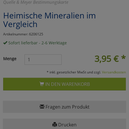
Quelle & Meyer Bestimmungskarte
Marketing
Heimische Mineralien im
Vergleich
Umfragetools
Artikelnummer: 6206125
Sofort lieferbar - 2-6 Werktage
Cookies
Alle Akzeptieren
3,95
€
*
Menge
Cookies
Einstellungen speichern
* inkl. gesetzlicher MwSt und zzgl.
Versandkosten
zu Haupptseite Zustimmun
zurück
IN DEN WARENKORB
Fragen zum Produkt
Drucken