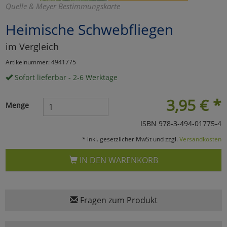
Quelle & Meyer Bestimmungskarte
Marketing
Heimische Schwebfliegen
im Vergleich
Umfragetools
Artikelnummer: 4941775
Sofort lieferbar - 2-6 Werktage
Cookies
Alle Akzeptieren
3,95
€
*
Menge
Cookies
Einstellungen speichern
ISBN 978-3-494-01775-4
zu Haupptseite Zustimmun
zurück
* inkl. gesetzlicher MwSt und zzgl.
Versandkosten
IN DEN WARENKORB
Fragen zum Produkt