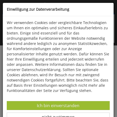
Kompletten Head der Seite überspringen
(06766) 903-200
oder (06766) 9323-960
Einwilligung zur Datenverarbeitung
Wir verwenden Cookies oder vergleichbare Technologien
um Ihnen ein optimales und sicheres Einkaufserlebnis zu
bieten. Einige sind essenziell und für das
ordnungsgemäße Funktionieren der Website notwendig
während andere lediglich zu anonymen Statistikzwecken,
für Komforteinstellungen oder zur Anzeige
personalisierter Inhalte genutzt werden. Dafür können Sie
Startseite
Bücher
Quelle & Meyer Verlag
Fauna
hier Ihre Einwilligung erteilen und jederzeit widerrufen
Bestimmungskarten
oder anpassen. Weitere Informationen dazu finden Sie in
unserer Datenschutzerklärung. Sollten Sie optionale
Heimische Schwebfliegen
Cookies ablehnen, wird Ihr Besuch nur mit zwingend
notwendigen Cookies fortgeführt. Bitte beachten Sie, dass
auf Basis Ihrer Einstellungen womöglich nicht mehr alle
Funktionalitäten der Seite zur Verfügung stehen.
Datenverarbeitung -
Ich bin einverstanden
Datenverarbeitung -