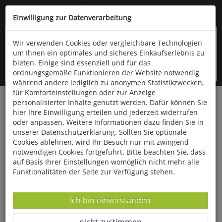
Kompletten Head der Seite überspringen
(06766) 903-200
oder (06766) 9323-960
Einwilligung zur Datenverarbeitung
Wir verwenden Cookies oder vergleichbare Technologien
um Ihnen ein optimales und sicheres Einkaufserlebnis zu
bieten. Einige sind essenziell und für das
ordnungsgemäße Funktionieren der Website notwendig
während andere lediglich zu anonymen Statistikzwecken,
für Komforteinstellungen oder zur Anzeige
personalisierter Inhalte genutzt werden. Dafür können Sie
Startseite
Bücher
Quelle & Meyer Verlag
Fauna
hier Ihre Einwilligung erteilen und jederzeit widerrufen
Bestimmungskarten
oder anpassen. Weitere Informationen dazu finden Sie in
unserer Datenschutzerklärung. Sollten Sie optionale
Heimische Eulen im Vergleich
Cookies ablehnen, wird Ihr Besuch nur mit zwingend
notwendigen Cookies fortgeführt. Bitte beachten Sie, dass
auf Basis Ihrer Einstellungen womöglich nicht mehr alle
Funktionalitäten der Seite zur Verfügung stehen.
Datenverarbeitung -
Ich bin einverstanden
Datenverarbeitung -