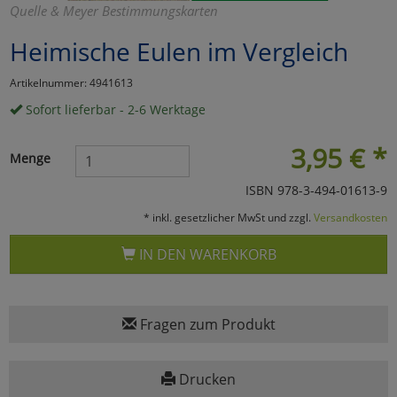
Quelle & Meyer Bestimmungskarten
Marketing
Heimische Eulen im Vergleich
Umfragetools
Artikelnummer: 4941613
Sofort lieferbar - 2-6 Werktage
Cookies
Alle Akzeptieren
3,95
€
*
Menge
Cookies
Einstellungen speichern
ISBN 978-3-494-01613-9
* inkl. gesetzlicher MwSt und zzgl.
Versandkosten
zu Haupptseite Zustimmun
zurück
IN DEN WARENKORB
Fragen zum Produkt
Drucken