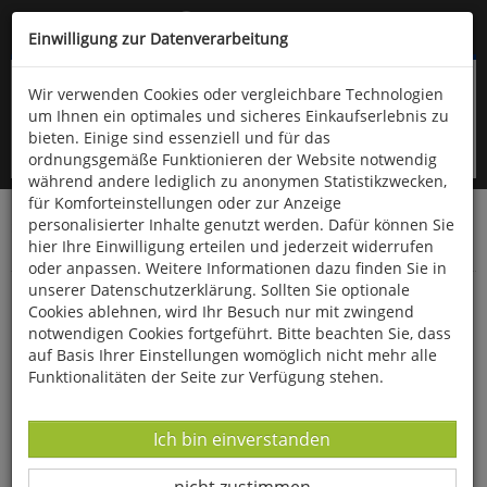
Kompletten Head der Seite überspringen
(06766) 903-200
oder (06766) 9323-960
Einwilligung zur Datenverarbeitung
Wir verwenden Cookies oder vergleichbare Technologien
um Ihnen ein optimales und sicheres Einkaufserlebnis zu
bieten. Einige sind essenziell und für das
ordnungsgemäße Funktionieren der Website notwendig
während andere lediglich zu anonymen Statistikzwecken,
für Komforteinstellungen oder zur Anzeige
personalisierter Inhalte genutzt werden. Dafür können Sie
Startseite
Bücher
Downloads
Zeitschriften
hier Ihre Einwilligung erteilen und jederzeit widerrufen
Der Falke
oder anpassen. Weitere Informationen dazu finden Sie in
unserer Datenschutzerklärung. Sollten Sie optionale
Bemerkenswerte Reise eines jungen
Cookies ablehnen, wird Ihr Besuch nur mit zwingend
Brachvogels
notwendigen Cookies fortgeführt. Bitte beachten Sie, dass
auf Basis Ihrer Einstellungen womöglich nicht mehr alle
Funktionalitäten der Seite zur Verfügung stehen.
Datenverarbeitung -
Ich bin einverstanden
Datenverarbeitung -