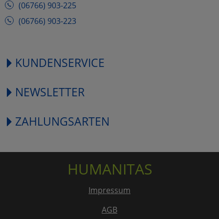
(06766) 903-225
(06766) 903-223
KUNDENSERVICE
NEWSLETTER
ZAHLUNGSARTEN
HUMANITAS
Impressum
AGB