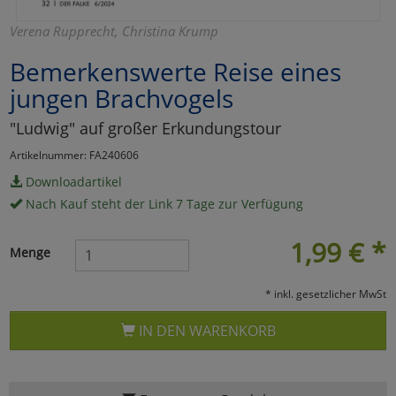
Marketing
Verena Rupprecht, Christina Krump
Bemerkenswerte Reise eines
Umfragetools
jungen Brachvogels
"Ludwig" auf großer Erkundungstour
Cookies
Alle Akzeptieren
Artikelnummer: FA240606
Downloadartikel
Cookies
Einstellungen speichern
Nach Kauf steht der Link 7 Tage zur Verfügung
zu Haupptseite Zustimmun
zurück
1,99
€
*
Menge
* inkl. gesetzlicher MwSt
IN DEN WARENKORB