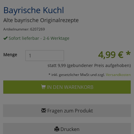
Bayrische Kuchl
Marketing
Alte bayrische Originalrezepte
Umfragetools
Artikelnummer: 6207269
Sofort lieferbar - 2-6 Werktage
Cookies
Alle Akzeptieren
4,99
€
*
Menge
Cookies
Einstellungen speichern
statt 9,99 (gebundener Preis aufgehoben)
* inkl. gesetzlicher MwSt und zzgl.
Versandkosten
zu Haupptseite Zustimmun
zurück
IN DEN WARENKORB
Fragen zum Produkt
Drucken