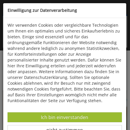
Kompletten Head der Seite überspringen
(06766) 903-200
oder (06766) 9323-960
Einwilligung zur Datenverarbeitung
Wir verwenden Cookies oder vergleichbare Technologien
um Ihnen ein optimales und sicheres Einkaufserlebnis zu
bieten. Einige sind essenziell und für das
ordnungsgemäße Funktionieren der Website notwendig
während andere lediglich zu anonymen Statistikzwecken,
für Komforteinstellungen oder zur Anzeige
personalisierter Inhalte genutzt werden. Dafür können Sie
Startseite
Bücher
Essen & Trinken
hier Ihre Einwilligung erteilen und jederzeit widerrufen
oder anpassen. Weitere Informationen dazu finden Sie in
Bayrische Kuchl
unserer Datenschutzerklärung. Sollten Sie optionale
Cookies ablehnen, wird Ihr Besuch nur mit zwingend
notwendigen Cookies fortgeführt. Bitte beachten Sie, dass
auf Basis Ihrer Einstellungen womöglich nicht mehr alle
Funktionalitäten der Seite zur Verfügung stehen.
Datenverarbeitung -
Ich bin einverstanden
Datenverarbeitung -