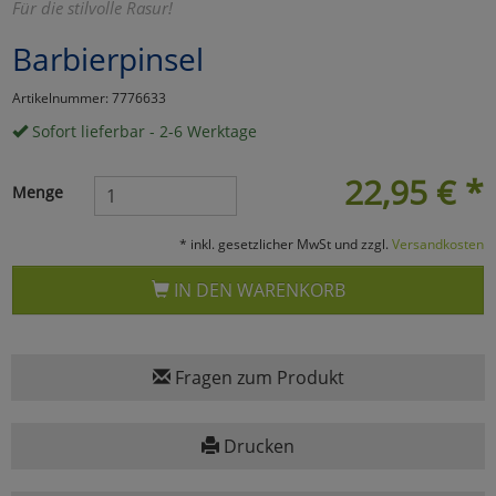
Für die stilvolle Rasur!
Marketing
Barbierpinsel
Artikelnummer: 7776633
Umfragetools
Sofort lieferbar - 2-6 Werktage
22,95
€
*
Cookies
Alle Akzeptieren
Menge
Cookies
Einstellungen speichern
* inkl. gesetzlicher MwSt und zzgl.
Versandkosten
zu Haupptseite Zustimmun
zurück
IN DEN WARENKORB
Fragen zum Produkt
Drucken