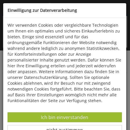
Kompletten Head der Seite überspringen
(06766) 903-200
oder (06766) 9323-960
Einwilligung zur Datenverarbeitung
Wir verwenden Cookies oder vergleichbare Technologien
um Ihnen ein optimales und sicheres Einkaufserlebnis zu
bieten. Einige sind essenziell und für das
ordnungsgemäße Funktionieren der Website notwendig
während andere lediglich zu anonymen Statistikzwecken,
für Komforteinstellungen oder zur Anzeige
personalisierter Inhalte genutzt werden. Dafür können Sie
Startseite
Gesundheit & Wohlbefinden
hier Ihre Einwilligung erteilen und jederzeit widerrufen
Körperpflege-Artikel
oder anpassen. Weitere Informationen dazu finden Sie in
unserer Datenschutzerklärung. Sollten Sie optionale
Barbierpinsel
Cookies ablehnen, wird Ihr Besuch nur mit zwingend
notwendigen Cookies fortgeführt. Bitte beachten Sie, dass
auf Basis Ihrer Einstellungen womöglich nicht mehr alle
Funktionalitäten der Seite zur Verfügung stehen.
Datenverarbeitung -
Ich bin einverstanden
Datenverarbeitung -