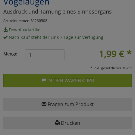
Vogelaugen
Marketing
Ausdruck und Tarnung eines Sinnesorgans
Artikelnummer: FA230508
Umfragetools
Downloadartikel
Nach Kauf steht der Link 7 Tage zur Verfügung
Cookies
Alle Akzeptieren
1,99
€
*
Menge
Cookies
Einstellungen speichern
* inkl. gesetzlicher MwSt
zu Haupptseite Zustimmun
zurück
IN DEN WARENKORB
Fragen zum Produkt
Drucken