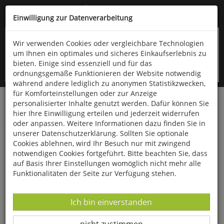
Kompletten Head der Seite überspringen
(06766) 903-200
oder (06766) 9323-960
Einwilligung zur Datenverarbeitung
Wir verwenden Cookies oder vergleichbare Technologien
um Ihnen ein optimales und sicheres Einkaufserlebnis zu
bieten. Einige sind essenziell und für das
ordnungsgemäße Funktionieren der Website notwendig
während andere lediglich zu anonymen Statistikzwecken,
für Komforteinstellungen oder zur Anzeige
personalisierter Inhalte genutzt werden. Dafür können Sie
Startseite
Bücher
Downloads
Zeitschriften
hier Ihre Einwilligung erteilen und jederzeit widerrufen
Der Falke
oder anpassen. Weitere Informationen dazu finden Sie in
unserer Datenschutzerklärung. Sollten Sie optionale
Vogelaugen
Cookies ablehnen, wird Ihr Besuch nur mit zwingend
notwendigen Cookies fortgeführt. Bitte beachten Sie, dass
auf Basis Ihrer Einstellungen womöglich nicht mehr alle
Funktionalitäten der Seite zur Verfügung stehen.
Datenverarbeitung -
Ich bin einverstanden
Datenverarbeitung -