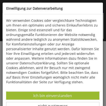
Kompletten Head der Seite überspringen
(06766) 903-200
oder (06766) 9323-960
Einwilligung zur Datenverarbeitung
Wir verwenden Cookies oder vergleichbare Technologien
um Ihnen ein optimales und sicheres Einkaufserlebnis zu
bieten. Einige sind essenziell und für das
ordnungsgemäße Funktionieren der Website notwendig
während andere lediglich zu anonymen Statistikzwecken,
für Komforteinstellungen oder zur Anzeige
personalisierter Inhalte genutzt werden. Dafür können Sie
Startseite
Bücher
Downloads
Zeitschriften
hier Ihre Einwilligung erteilen und jederzeit widerrufen
SportPraxis
oder anpassen. Weitere Informationen dazu finden Sie in
unserer Datenschutzerklärung. Sollten Sie optionale
"Auf in den Skatepark!"
Cookies ablehnen, wird Ihr Besuch nur mit zwingend
notwendigen Cookies fortgeführt. Bitte beachten Sie, dass
auf Basis Ihrer Einstellungen womöglich nicht mehr alle
Funktionalitäten der Seite zur Verfügung stehen.
Datenverarbeitung -
Ich bin einverstanden
Datenverarbeitung -