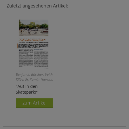
Zuletzt angesehenen Artikel:
Benjamin Büscher, Veith
Kilberth, Ramin Therani,
Ingo Helmich
"Auf in den
Skatepark!"
zum Artikel