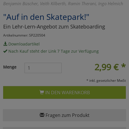
Benjamin Büscher, Veith Kilberth, Ramin Therani, Ingo Helmich
Marketing
"Auf in den Skatepark!"
Ein Lehr-Lern-Angebot zum Skateboarding
Umfragetools
Artikelnummer: SP220504
Downloadartikel
Cookies
Alle Akzeptieren
Nach Kauf steht der Link 7 Tage zur Verfügung
Cookies
Einstellungen speichern
2,99
€
*
Menge
zu Haupptseite Zustimmun
zurück
* inkl. gesetzlicher MwSt
IN DEN WARENKORB
Fragen zum Produkt