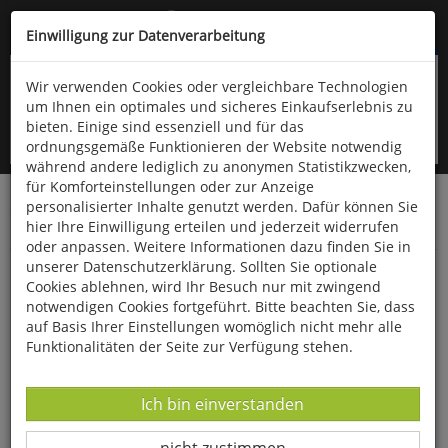
Kompletten Head der Seite überspringen
(06766) 903-200
oder (06766) 9323-960
Einwilligung zur Datenverarbeitung
Wir verwenden Cookies oder vergleichbare Technologien
um Ihnen ein optimales und sicheres Einkaufserlebnis zu
bieten. Einige sind essenziell und für das
ordnungsgemäße Funktionieren der Website notwendig
während andere lediglich zu anonymen Statistikzwecken,
für Komforteinstellungen oder zur Anzeige
personalisierter Inhalte genutzt werden. Dafür können Sie
Startseite
Bücher
Downloads
Zeitschriften
hier Ihre Einwilligung erteilen und jederzeit widerrufen
Der Falke
oder anpassen. Weitere Informationen dazu finden Sie in
unserer Datenschutzerklärung. Sollten Sie optionale
Vierte landesweite Brutvogelkartierung 2022-
Cookies ablehnen, wird Ihr Besuch nur mit zwingend
2025
notwendigen Cookies fortgeführt. Bitte beachten Sie, dass
auf Basis Ihrer Einstellungen womöglich nicht mehr alle
Funktionalitäten der Seite zur Verfügung stehen.
Datenverarbeitung -
Ich bin einverstanden
Datenverarbeitung -