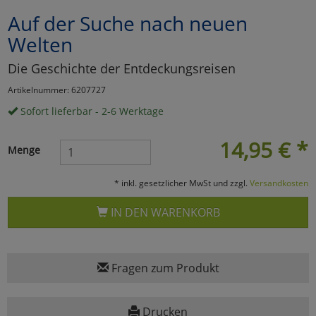
Auf der Suche nach neuen
Marketing
Welten
Umfragetools
Die Geschichte der Entdeckungsreisen
Artikelnummer: 6207727
Sofort lieferbar - 2-6 Werktage
Cookies
Alle Akzeptieren
14,95
€
*
Cookies
Einstellungen speichern
Menge
zu Haupptseite Zustimmun
zurück
* inkl. gesetzlicher MwSt und zzgl.
Versandkosten
IN DEN WARENKORB
Fragen zum Produkt
Drucken