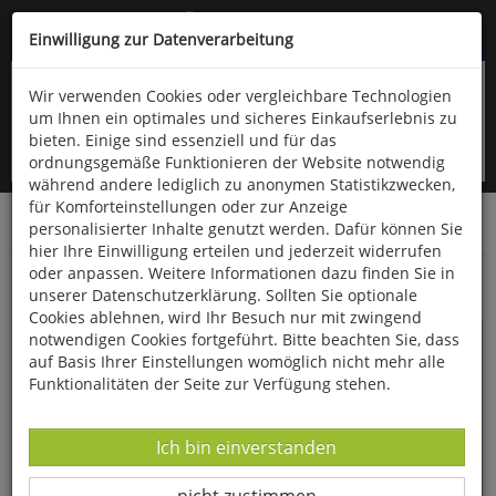
Kompletten Head der Seite überspringen
(06766) 903-200
oder (06766) 9323-960
Einwilligung zur Datenverarbeitung
Wir verwenden Cookies oder vergleichbare Technologien
um Ihnen ein optimales und sicheres Einkaufserlebnis zu
bieten. Einige sind essenziell und für das
ordnungsgemäße Funktionieren der Website notwendig
während andere lediglich zu anonymen Statistikzwecken,
für Komforteinstellungen oder zur Anzeige
personalisierter Inhalte genutzt werden. Dafür können Sie
Startseite
Bücher
Geschichte
Diverses
hier Ihre Einwilligung erteilen und jederzeit widerrufen
oder anpassen. Weitere Informationen dazu finden Sie in
Auf der Suche nach neuen Welten
unserer Datenschutzerklärung. Sollten Sie optionale
Cookies ablehnen, wird Ihr Besuch nur mit zwingend
notwendigen Cookies fortgeführt. Bitte beachten Sie, dass
auf Basis Ihrer Einstellungen womöglich nicht mehr alle
Funktionalitäten der Seite zur Verfügung stehen.
Datenverarbeitung -
Ich bin einverstanden
Datenverarbeitung -