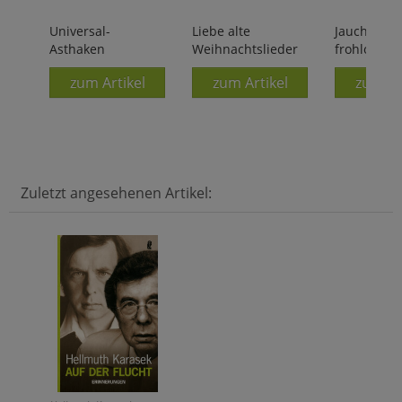
Universal-
Liebe alte
Jauchzet,
Asthaken
Weihnachtslieder
frohlocket!
zum Artikel
zum Artikel
zum Ar
Zuletzt angesehenen Artikel: