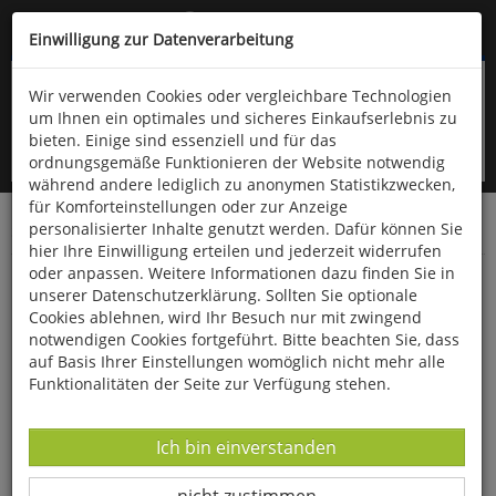
Kompletten Head der Seite überspringen
(06766) 903-200
oder (06766) 9323-960
Einwilligung zur Datenverarbeitung
Wir verwenden Cookies oder vergleichbare Technologien
um Ihnen ein optimales und sicheres Einkaufserlebnis zu
bieten. Einige sind essenziell und für das
ordnungsgemäße Funktionieren der Website notwendig
während andere lediglich zu anonymen Statistikzwecken,
für Komforteinstellungen oder zur Anzeige
personalisierter Inhalte genutzt werden. Dafür können Sie
Startseite
Bücher
Geschichte
Zeitgeschichte
hier Ihre Einwilligung erteilen und jederzeit widerrufen
oder anpassen. Weitere Informationen dazu finden Sie in
Auf der Flucht
unserer Datenschutzerklärung. Sollten Sie optionale
Cookies ablehnen, wird Ihr Besuch nur mit zwingend
notwendigen Cookies fortgeführt. Bitte beachten Sie, dass
auf Basis Ihrer Einstellungen womöglich nicht mehr alle
Funktionalitäten der Seite zur Verfügung stehen.
Datenverarbeitung -
Ich bin einverstanden
Datenverarbeitung -