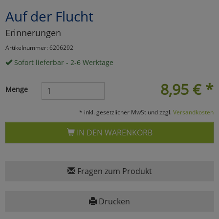
Auf der Flucht
Marketing
Erinnerungen
Umfragetools
Artikelnummer: 6206292
Sofort lieferbar - 2-6 Werktage
Cookies
Alle Akzeptieren
8,95
€
*
Menge
Cookies
Einstellungen speichern
* inkl. gesetzlicher MwSt und zzgl.
Versandkosten
zu Haupptseite Zustimmun
zurück
IN DEN WARENKORB
Fragen zum Produkt
Drucken