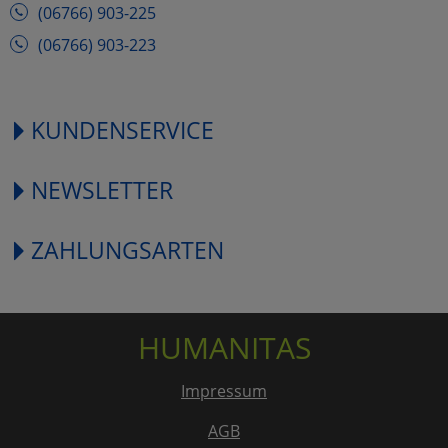
(06766) 903-225
(06766) 903-223
KUNDENSERVICE
NEWSLETTER
ZAHLUNGSARTEN
HUMANITAS
Impressum
AGB