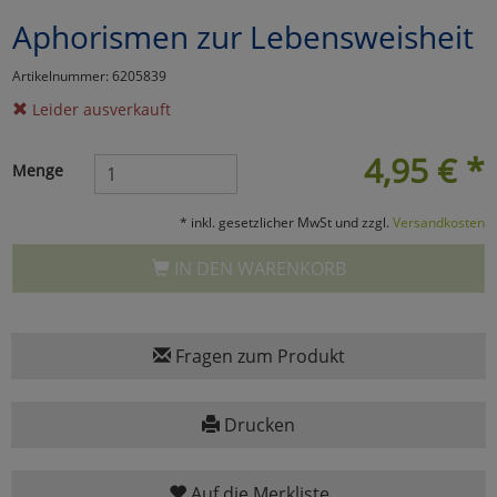
Aphorismen zur Lebensweisheit
Marketing
Artikelnummer: 6205839
Umfragetools
Leider ausverkauft
4,95
€
*
Menge
Cookies
Alle Akzeptieren
* inkl. gesetzlicher MwSt und zzgl.
Versandkosten
Cookies
Einstellungen speichern
IN DEN WARENKORB
zu Haupptseite Zustimmun
zurück
Fragen zum Produkt
Drucken
Auf die Merkliste