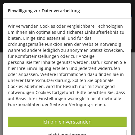
Kompletten Head der Seite überspringen
(06766) 903-200
oder (06766) 9323-960
Einwilligung zur Datenverarbeitung
Wir verwenden Cookies oder vergleichbare Technologien
um Ihnen ein optimales und sicheres Einkaufserlebnis zu
bieten. Einige sind essenziell und für das
ordnungsgemäße Funktionieren der Website notwendig
während andere lediglich zu anonymen Statistikzwecken,
für Komforteinstellungen oder zur Anzeige
personalisierter Inhalte genutzt werden. Dafür können Sie
Startseite
Bücher
Philosophie
hier Ihre Einwilligung erteilen und jederzeit widerrufen
oder anpassen. Weitere Informationen dazu finden Sie in
Aphorismen zur Lebensweisheit
unserer Datenschutzerklärung. Sollten Sie optionale
Cookies ablehnen, wird Ihr Besuch nur mit zwingend
notwendigen Cookies fortgeführt. Bitte beachten Sie, dass
auf Basis Ihrer Einstellungen womöglich nicht mehr alle
Funktionalitäten der Seite zur Verfügung stehen.
Datenverarbeitung -
Ich bin einverstanden
Datenverarbeitung -