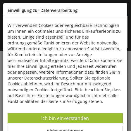
Kompletten Head der Seite überspringen
(06766) 903-200
oder (06766) 9323-960
Einwilligung zur Datenverarbeitung
Wir verwenden Cookies oder vergleichbare Technologien
um Ihnen ein optimales und sicheres Einkaufserlebnis zu
bieten. Einige sind essenziell und für das
ordnungsgemäße Funktionieren der Website notwendig
während andere lediglich zu anonymen Statistikzwecken,
für Komforteinstellungen oder zur Anzeige
personalisierter Inhalte genutzt werden. Dafür können Sie
Startseite
Schönes & Dekoratives
Uhren & Schmuck
hier Ihre Einwilligung erteilen und jederzeit widerrufen
Schmuck
oder anpassen. Weitere Informationen dazu finden Sie in
unserer Datenschutzerklärung. Sollten Sie optionale
Anhänger »Lapislazuli-Kreuz«
Cookies ablehnen, wird Ihr Besuch nur mit zwingend
notwendigen Cookies fortgeführt. Bitte beachten Sie, dass
auf Basis Ihrer Einstellungen womöglich nicht mehr alle
Funktionalitäten der Seite zur Verfügung stehen.
Datenverarbeitung -
Ich bin einverstanden
Datenverarbeitung -