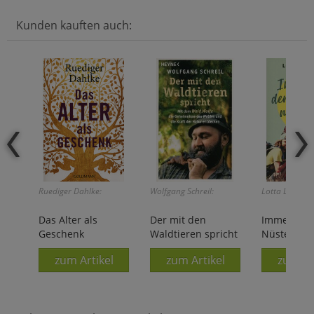
Kunden kauften auch:
Ruediger Dahlke:
Wolfgang Schreil:
Lotta Lubkoll:
Das Alter als
Der mit den
Immer den
Geschenk
Waldtieren spricht
Nüstern n
zum Artikel
zum Artikel
zum Ar