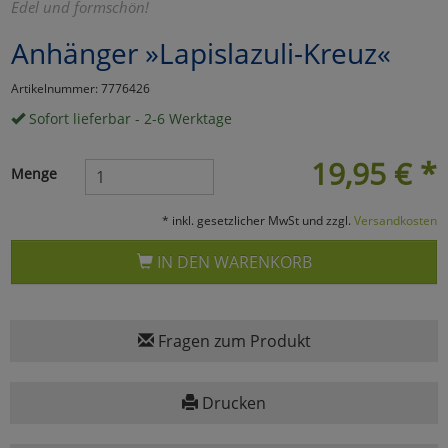
Edel und formschön!
Marketing
Anhänger »Lapislazuli-Kreuz«
Artikelnummer: 7776426
Umfragetools
Sofort lieferbar - 2-6 Werktage
19,95
€
*
Cookies
Alle Akzeptieren
Menge
Cookies
Einstellungen speichern
* inkl. gesetzlicher MwSt und zzgl.
Versandkosten
zu Haupptseite Zustimmun
zurück
IN DEN WARENKORB
Fragen zum Produkt
Drucken