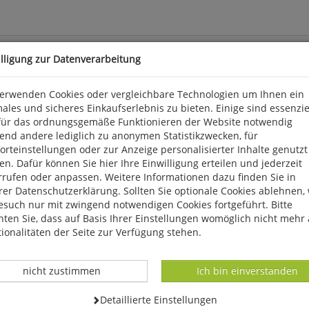
illigung zur Datenverarbeitung
verwenden Cookies oder vergleichbare Technologien um Ihnen ein
ales und sicheres Einkaufserlebnis zu bieten. Einige sind essenzie
marken ist dieser Anfeuchter die Hilfe schlechthin. Sein feinpor
für das ordnungsgemäße Funktionieren der Website notwendig
rausnehmbare Schwamm befindet sich in einem rutschfesten Gum
end andere lediglich zu anonymen Statistikzwecken, für
mpfehlen. Ø: ca. 8,5 cm. Gutenberg.
rteinstellungen oder zur Anzeige personalisierter Inhalte genutzt
n. Dafür können Sie hier Ihre Einwilligung erteilen und jederzeit
rrufen oder anpassen. Weitere Informationen dazu finden Sie in
, info@gutenberggmbh.de
er Datenschutzerklärung. Sollten Sie optionale Cookies ablehnen,
esuch nur mit zwingend notwendigen Cookies fortgeführt. Bitte
ten Sie, dass auf Basis Ihrer Einstellungen womöglich nicht mehr 
ionalitäten der Seite zur Verfügung stehen.
Datenverarbeitung -
Datenverarbeitung -
nicht zustimmen
Ich bin einverstanden
Datenverarbeitung -
Detaillierte Einstellungen