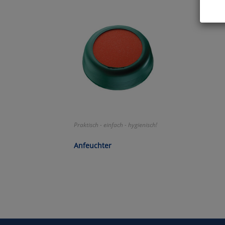
Hier 
Cook
fortg
nicht
Selbs
anpa
Ko
Praktisch - einfach - hygienisch!
Wa
Anfeuchter
Pe
Ma