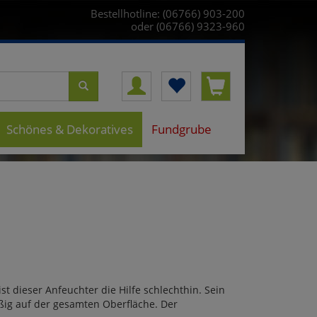
Bestellhotline: (06766) 903-200
oder (06766) 9323-960
Schönes & Dekoratives
Fundgrube
t dieser Anfeuchter die Hilfe schlechthin. Sein
ßig auf der gesamten Oberfläche. Der