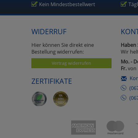
Um
Kein Mindestbestellwert
Täg
WIDERRUF
KON
Hier können Sie direkt eine
Haben 
Bestellung widerrufen:
Wir hel
Mo. - D
Vertrag widerrufen
Fr.
von 
Kon
ZERTIFIKATE
(06
(06