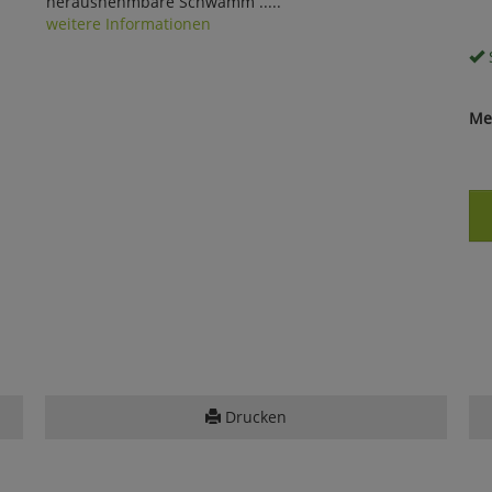
herausnehmbare Schwamm .....
weitere Informationen
S
Me
Drucken