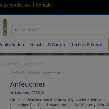
|
loge entdecken
Kontakt
Wohlbefinden
Haushalt & Garten
Technik & Freizeit
Diverses
Anfeuchter
Praktisch - einfach - hygienisch!
Anfeuchter
Artikelnummer: 7775706
Für das Anfeuchten von Briefumschlägen oder Briefmarken is
feinporiger Speicherschwamm verteilt das Wasser gleichmä