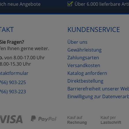
fragetools
lich neue Angebote
Über 6.000 lieferbare Art
Cookies
Cookies
Alle Akzeptieren
Einstellungen speichern
TAKT
KUNDENSERVICE
zu Haupptseite Zustimmung D
zurück
Sie Fragen?
Über uns
fen Ihnen gerne weiter.
Gewährleistung
o.
von 8.00-17.00 Uhr
Zahlungsarten
8.00-15.30 Uhr
Versandkosten
taktformular
Katalog anfordern
Direktbestellung
766) 903-225
Barrierefreiheit unserer We
766) 903-223
Einwilligung zur Datenverar