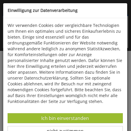
Kompletten Head der Seite überspringen
(06766) 903-200
oder (06766) 9323-960
Einwilligung zur Datenverarbeitung
Wir verwenden Cookies oder vergleichbare Technologien
um Ihnen ein optimales und sicheres Einkaufserlebnis zu
bieten. Einige sind essenziell und für das
ordnungsgemäße Funktionieren der Website notwendig
während andere lediglich zu anonymen Statistikzwecken,
für Komforteinstellungen oder zur Anzeige
personalisierter Inhalte genutzt werden. Dafür können Sie
Startseite
Bücher
Geschichte
Zeitgeschichte
hier Ihre Einwilligung erteilen und jederzeit widerrufen
oder anpassen. Weitere Informationen dazu finden Sie in
Anderland
unserer Datenschutzerklärung. Sollten Sie optionale
Cookies ablehnen, wird Ihr Besuch nur mit zwingend
notwendigen Cookies fortgeführt. Bitte beachten Sie, dass
auf Basis Ihrer Einstellungen womöglich nicht mehr alle
Funktionalitäten der Seite zur Verfügung stehen.
Datenverarbeitung -
Ich bin einverstanden
Datenverarbeitung -