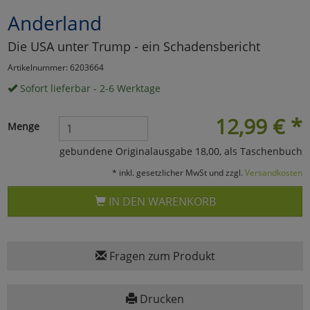
Anderland
Marketing
Die USA unter Trump - ein Schadensbericht
Umfragetools
Artikelnummer: 6203664
Sofort lieferbar - 2-6 Werktage
Cookies
Alle Akzeptieren
12,99
€
*
Menge
Cookies
Einstellungen speichern
gebundene Originalausgabe 18,00, als Taschenbuch
* inkl. gesetzlicher MwSt und zzgl.
Versandkosten
zu Haupptseite Zustimmun
zurück
IN DEN WARENKORB
Fragen zum Produkt
Drucken