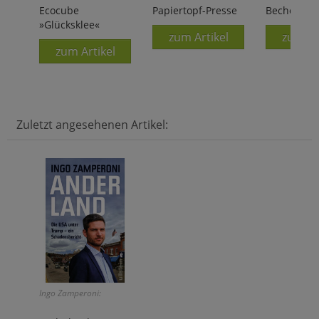
selbstgemacht!
Ecocube
Papiertopf-Presse
Becher »As
»Glücksklee«
zum Artikel
zum Ar
zum Artikel
Zuletzt angesehenen Artikel:
Ingo Zamperoni: