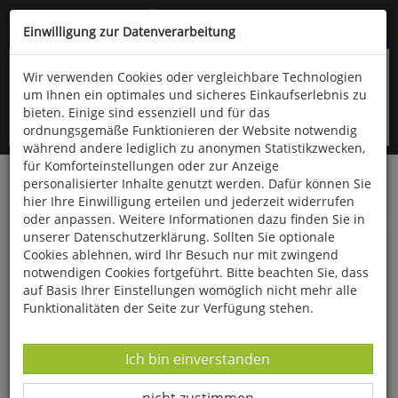
Kompletten Head der Seite überspringen
(06766) 903-200
oder (06766) 9323-960
Einwilligung zur Datenverarbeitung
Wir verwenden Cookies oder vergleichbare Technologien
um Ihnen ein optimales und sicheres Einkaufserlebnis zu
bieten. Einige sind essenziell und für das
ordnungsgemäße Funktionieren der Website notwendig
während andere lediglich zu anonymen Statistikzwecken,
für Komforteinstellungen oder zur Anzeige
personalisierter Inhalte genutzt werden. Dafür können Sie
Startseite
Bücher
Quelle & Meyer Verlag
Flora
hier Ihre Einwilligung erteilen und jederzeit widerrufen
Bestimmungskarten
oder anpassen. Weitere Informationen dazu finden Sie in
unserer Datenschutzerklärung. Sollten Sie optionale
Alpenblumen im Vergleich
Cookies ablehnen, wird Ihr Besuch nur mit zwingend
notwendigen Cookies fortgeführt. Bitte beachten Sie, dass
auf Basis Ihrer Einstellungen womöglich nicht mehr alle
Funktionalitäten der Seite zur Verfügung stehen.
Datenverarbeitung -
Ich bin einverstanden
Datenverarbeitung -