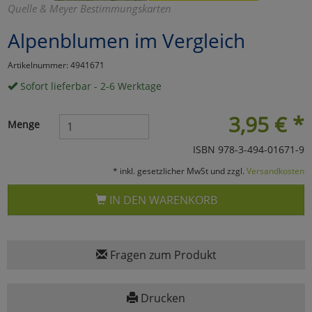
Quelle & Meyer Bestimmungskarten
Marketing
Alpenblumen im Vergleich
Umfragetools
Artikelnummer: 4941671
Sofort lieferbar - 2-6 Werktage
Cookies
Alle Akzeptieren
3,95
€
*
Menge
Cookies
Einstellungen speichern
ISBN 978-3-494-01671-9
* inkl. gesetzlicher MwSt und zzgl.
Versandkosten
zu Haupptseite Zustimmun
zurück
IN DEN WARENKORB
Fragen zum Produkt
Drucken