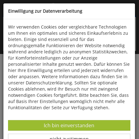
Kompletten Head der Seite überspringen
(06766) 903-200
oder (06766) 9323-960
Einwilligung zur Datenverarbeitung
Wir verwenden Cookies oder vergleichbare Technologien
um Ihnen ein optimales und sicheres Einkaufserlebnis zu
bieten. Einige sind essenziell und für das
ordnungsgemäße Funktionieren der Website notwendig
während andere lediglich zu anonymen Statistikzwecken,
für Komforteinstellungen oder zur Anzeige
personalisierter Inhalte genutzt werden. Dafür können Sie
Startseite
Bücher
Geschichte
Zeitgeschichte
hier Ihre Einwilligung erteilen und jederzeit widerrufen
oder anpassen. Weitere Informationen dazu finden Sie in
Alice von Battenberg - Die Schwiegermutter
unserer Datenschutzerklärung. Sollten Sie optionale
der Queen
Cookies ablehnen, wird Ihr Besuch nur mit zwingend
notwendigen Cookies fortgeführt. Bitte beachten Sie, dass
auf Basis Ihrer Einstellungen womöglich nicht mehr alle
Funktionalitäten der Seite zur Verfügung stehen.
Datenverarbeitung -
Ich bin einverstanden
Datenverarbeitung -