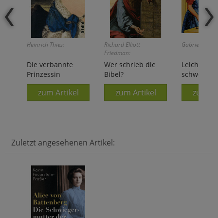
Heinrich Thies:
Richard Elliott
Gabriele Schm
Friedman:
Die verbannte
Wer schrieb die
Leichte Kü
Prinzessin
Bibel?
schweren Z
zum Artikel
zum Artikel
zum Ar
Zuletzt angesehenen Artikel: