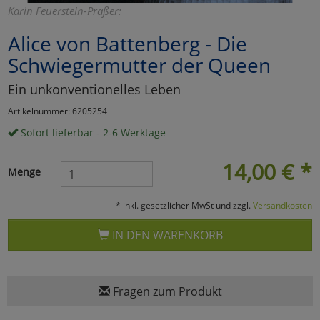
Karin Feuerstein-Praßer:
Marketing
Alice von Battenberg - Die
Schwiegermutter der Queen
Umfragetools
Ein unkonventionelles Leben
Artikelnummer: 6205254
Cookies
Alle Akzeptieren
Sofort lieferbar - 2-6 Werktage
Cookies
Einstellungen speichern
14,00
€
*
Menge
zu Haupptseite Zustimmun
zurück
* inkl. gesetzlicher MwSt und zzgl.
Versandkosten
IN DEN WARENKORB
Fragen zum Produkt