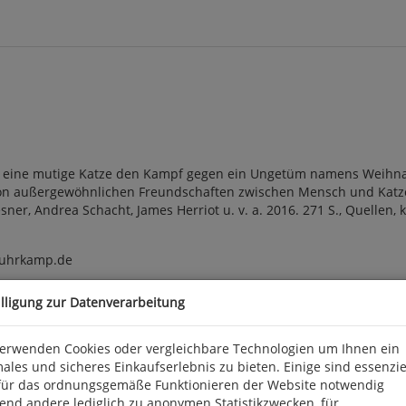
tet, eine mutige Katze den Kampf gegen ein Ungetüm namens Wei
n außergewöhnlichen Freundschaften zwischen Mensch und Katze 
esner, Andrea Schacht, James Herriot u. v. a. 2016. 271 S., Quellen,
@suhrkamp.de
illigung zur Datenverarbeitung
verwenden Cookies oder vergleichbare Technologien um Ihnen ein
ales und sicheres Einkaufserlebnis zu bieten. Einige sind essenzie
für das ordnungsgemäße Funktionieren der Website notwendig
end andere lediglich zu anonymen Statistikzwecken, für