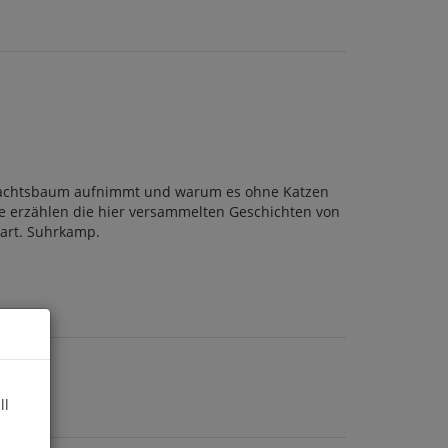
hnachtsbaum aufnimmt und warum es ohne Katzen
erzählen die hier versammelten Geschichten von
 kart. Suhrkamp.
ll