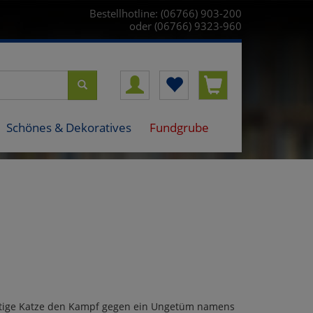
Bestellhotline: (06766) 903-200
oder (06766) 9323-960
Schönes & Dekoratives
Fundgrube
mutige Katze den Kampf gegen ein Ungetüm namens