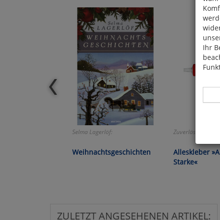
Komfo
werde
wide
unser
Ihr B
beach
Funkt
Selma Lagerlöf:
Zuverlässig und b
Hier 
Cook
Weihnachtsgeschichten
Alleskleber »
fortg
Starke«
nicht
Selbs
anpa
ZULETZT ANGESEHENEN ARTIKEL: