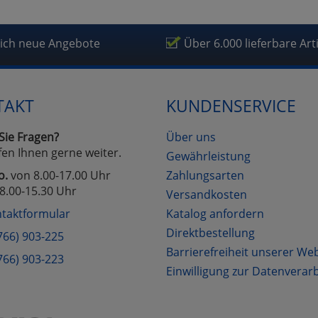
lich neue Angebote
Über 6.000 lieferbare Art
TAKT
KUNDENSERVICE
Sie Fragen?
Über uns
fen Ihnen gerne weiter.
Gewährleistung
o.
von 8.00-17.00 Uhr
Zahlungsarten
8.00-15.30 Uhr
Versandkosten
taktformular
Katalog anfordern
Direktbestellung
766) 903-225
Barrierefreiheit unserer We
766) 903-223
Einwilligung zur Datenverar