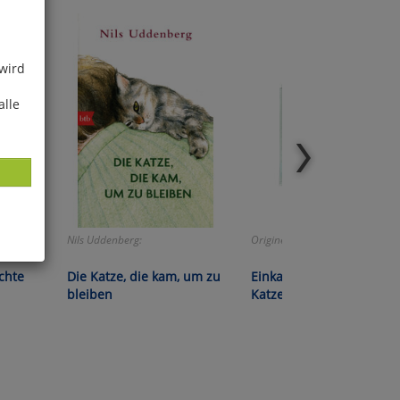
 wird
alle
tät!
Nils Uddenberg:
Originell und praktisch!
ies
chte
Die Katze, die kam, um zu
Einkaufstasche »Getiger
glich
bleiben
Katze«
der