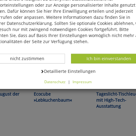
rteinstellungen oder zur Anzeige personalisierter Inhalte genutzt
n. Dafür können Sie hier Ihre Einwilligung erteilen und jederzeit
rrufen oder anpassen. Weitere Informationen dazu finden Sie in
er Datenschutzerklärung. Sollten Sie optionale Cookies ablehnen,
esuch nur mit zwingend notwendigen Cookies fortgeführt. Bitte
ten Sie, dass auf Basis Ihrer Einstellungen womöglich nicht mehr 
ionalitäten der Seite zur Verfügung stehen.
Datenverarbeitung -
Datenverarbeitung -
nicht zustimmen
Ich bin einverstanden
Datenverarbeitung -
Detaillierte Einstellungen
ärenstark!
Es werde grün! Pflanzen ziehen
Ästhetik trifft Funktionali
Datenschutz
|
Impressum
auf die einfachste Art!
können Sie alle optionalen Cookies einstellen. Sollten Sie optionale
ies ablehnen, wird Ihr Besuch nur mit zwingend notwendigen Cook
August der
Ecocube
Tageslicht-Tischleu
eführt. Bitte beachten Sie, dass auf Basis Ihrer Einstellungen womö
»Lebkuchenbaum«
mit High-Tech-
 mehr alle Funktionalitäten der Seite zur Verfügung stehen.
Ausstattung
tverständlich können Sie die Einstellungen jederzeit widerrufen o
ssen.