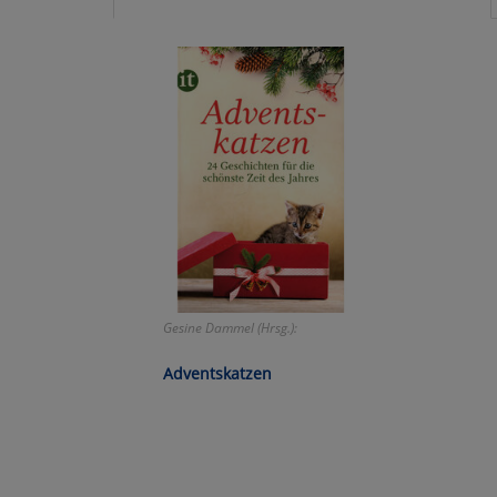
Ko
Wa
Pe
Ma
Um
Gesine Dammel (Hrsg.):
Adventskatzen