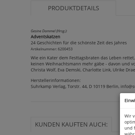
PRODUKTDETAILS
Gesine Dammel (Hrsg.):
Adventskatzen
24 Geschichten für die schönste Zeit des Jahres
Artikelnummer: 6200453
Wie ein Kater dem Festtagsbraten das Leben ret
keinen Weihnachtsmann mehr gäbe - davon und vo
Christa Wolf, Eva Demski, Charlotte Link, Ulrike Dra
Herstellerinformationen:
Suhrkamp Verlag, Torstr. 44, D 10119 Berlin, info
Einw
Wir 
optim
KUNDEN KAUFTEN AUCH:
und 
währ