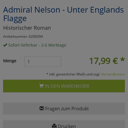
Admiral Nelson - Unter Englands
Marketing
Flagge
Umfragetools
Historischer Roman
Artikelnummer: 6208394
Sofort lieferbar - 2-6 Werktage
Cookies
Alle Akzeptieren
17,99
€
*
Cookies
Einstellungen speichern
Menge
zu Haupptseite Zustimmun
zurück
* inkl. gesetzlicher MwSt und zzgl.
Versandkosten
IN DEN WARENKORB
Fragen zum Produkt
Drucken