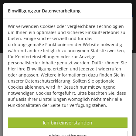
Kompletten Head der Seite überspringen
(06766) 903-200
oder (06766) 9323-960
Einwilligung zur Datenverarbeitung
Wir verwenden Cookies oder vergleichbare Technologien
um Ihnen ein optimales und sicheres Einkaufserlebnis zu
bieten. Einige sind essenziell und für das
ordnungsgemäße Funktionieren der Website notwendig
während andere lediglich zu anonymen Statistikzwecken,
für Komforteinstellungen oder zur Anzeige
personalisierter Inhalte genutzt werden. Dafür können Sie
Startseite
Bücher
Literatur
Belletristik
hier Ihre Einwilligung erteilen und jederzeit widerrufen
oder anpassen. Weitere Informationen dazu finden Sie in
Admiral Nelson - Unter Englands Flagge
unserer Datenschutzerklärung. Sollten Sie optionale
Cookies ablehnen, wird Ihr Besuch nur mit zwingend
notwendigen Cookies fortgeführt. Bitte beachten Sie, dass
auf Basis Ihrer Einstellungen womöglich nicht mehr alle
Funktionalitäten der Seite zur Verfügung stehen.
Datenverarbeitung -
Ich bin einverstanden
Datenverarbeitung -