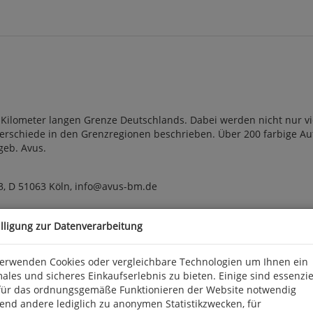
6 Kilometer langen Grenze Deutschlands. Dabei werden nicht nur v
rschiede in den Grenzregionen beschrieben. Über 200 farbige Auf
 geb. Avus.
3, D 51063 Köln, info@avus-bm.de
illigung zur Datenverarbeitung
verwenden Cookies oder vergleichbare Technologien um Ihnen ein
ales und sicheres Einkaufserlebnis zu bieten. Einige sind essenzie
für das ordnungsgemäße Funktionieren der Website notwendig
end andere lediglich zu anonymen Statistikzwecken, für