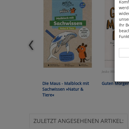
Komfo
werde
wide
unser
Ihr B
beach
Funkt
Jesko Wilke:
Hier 
Die Maus - Malblock mit
Guten Morgen,
Cook
Sachwissen »Natur &
fortg
Tiere«
nicht
Selbs
anpa
ZULETZT ANGESEHENEN ARTIKEL: