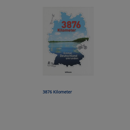
Ko
Wa
Pe
Ma
Um
3876 Kilometer