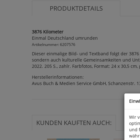
PRODUKTDETAILS
3876 Kilometer
Einmal Deutschland umrunden
Artikelnummer: 6207576
Dieser einmalige Bild- und Textband folgt der 387
sondern auch kulturelle Gemeinsamkeiten und Unte
2022. 205 S., zahlr. Farbfotos, Format: 24 x 30,5 cm,
Herstellerinformationen:
Avus Buch & Medien Service GmbH, Schanzenstr. 1
Einw
Wir 
KUNDEN KAUFTEN AUCH:
optim
und 
währ