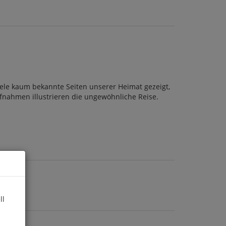
iele kaum bekannte Seiten unserer Heimat gezeigt,
nahmen illustrieren die ungewöhnliche Reise.
ll