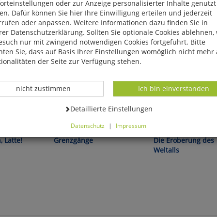
rteinstellungen oder zur Anzeige personalisierter Inhalte genutzt
n. Dafür können Sie hier Ihre Einwilligung erteilen und jederzeit
rrufen oder anpassen. Weitere Informationen dazu finden Sie in
er Datenschutzerklärung. Sollten Sie optionale Cookies ablehnen,
esuch nur mit zwingend notwendigen Cookies fortgeführt. Bitte
ten Sie, dass auf Basis Ihrer Einstellungen womöglich nicht mehr 
ionalitäten der Seite zur Verfügung stehen.
Datenverarbeitung -
Datenverarbeitung -
nicht zustimmen
Ich bin einverstanden
Datenverarbeitung -
Detaillierte Einstellungen
Werner Schwanfelder:
Piers Bizony:
Datenschutz
|
Impressum
können Sie alle optionalen Cookies einstellen. Sollten Sie optionale
 Latte!
Grenzgänge
Die Eroberung des
ies ablehnen, wird Ihr Besuch nur mit zwingend notwendigen Cook
Weltalls
eführt. Bitte beachten Sie, dass auf Basis Ihrer Einstellungen womö
 mehr alle Funktionalitäten der Seite zur Verfügung stehen.
tverständlich können Sie die Einstellungen jederzeit widerrufen o
ssen.