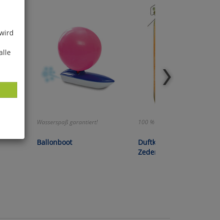
 wird
alle
Wasserspaß garantiert!
100 % Natur!
Ballonboot
Duftkerze »Orange
ies
Zedernholz«
glich
der