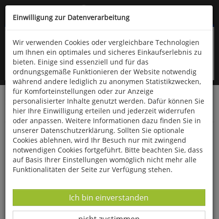
Kompletten Head der Seite überspringen
(06766) 903-200
oder (06766) 9323-960
Einwilligung zur Datenverarbeitung
Wir verwenden Cookies oder vergleichbare Technologien
um Ihnen ein optimales und sicheres Einkaufserlebnis zu
bieten. Einige sind essenziell und für das
ordnungsgemäße Funktionieren der Website notwendig
während andere lediglich zu anonymen Statistikzwecken,
für Komforteinstellungen oder zur Anzeige
personalisierter Inhalte genutzt werden. Dafür können Sie
Startseite
Haushalt & Garten
Küche & Haushalt
hier Ihre Einwilligung erteilen und jederzeit widerrufen
Diverses
oder anpassen. Weitere Informationen dazu finden Sie in
unserer Datenschutzerklärung. Sollten Sie optionale
Papierservietten »Gelbe Orchidee«
Cookies ablehnen, wird Ihr Besuch nur mit zwingend
notwendigen Cookies fortgeführt. Bitte beachten Sie, dass
auf Basis Ihrer Einstellungen womöglich nicht mehr alle
Funktionalitäten der Seite zur Verfügung stehen.
Datenverarbeitung -
Ich bin einverstanden
Datenverarbeitung -