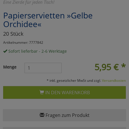
Eine Zierde für jeden Tisch!
Marketing
Papierservietten »Gelbe
Orchidee«
Umfragetools
20 Stück
Artikelnummer: 7777842
Cookies
Alle Akzeptieren
Sofort lieferbar - 2-6 Werktage
Cookies
Einstellungen speichern
5,95
€
*
Menge
zu Haupptseite Zustimmun
zurück
* inkl. gesetzlicher MwSt und zzgl.
Versandkosten
IN DEN WARENKORB
Fragen zum Produkt