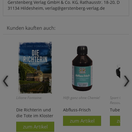
Gerstenberg Verlag GmbH & Co. KG, Rathausstr. 18-20, D
31134 Hildesheim, verlag@gerstenberg-verlag.de
Kunden kauften auch:
Liliane Fontaine:
Hilft ganz ohne Chemie!
Spart Geld un
Ressourcen!
Die Richterin und
Abfluss-Frisch
Tubenpres
die Tote im Kloster
zum Artikel
zum Ar
zum Artikel