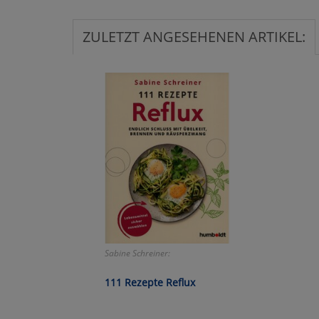
Ko
ZULETZT ANGESEHENEN ARTIKEL:
Wa
Pe
Ma
Um
Sabine Schreiner:
111 Rezepte Reflux