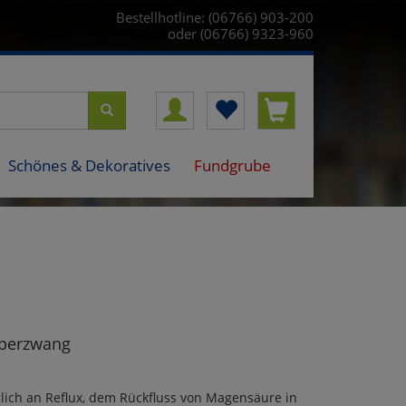
Bestellhotline: (06766) 903-200
oder (06766) 9323-960
Schönes & Dekoratives
Fundgrube
sperzwang
ich an Reflux, dem Rückfluss von Magensäure in