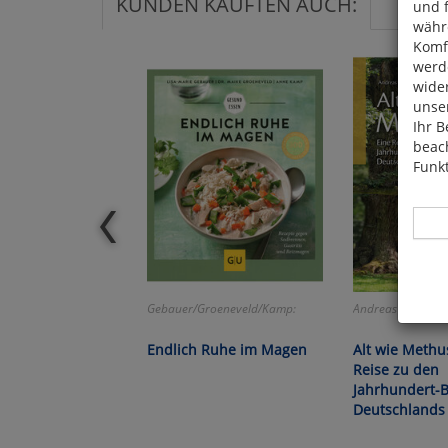
KUNDEN KAUFTEN AUCH:
und 
währ
Komfo
werde
wide
unser
Ihr B
beach
Funkt
Gebauer/Groeneveld/Kamp:
Andreas Roloff:
Hier 
Cook
Endlich Ruhe im Magen
Alt wie Methu
fortg
Reise zu den
nicht
Jahrhundert
Selbs
Deutschlands
anpa