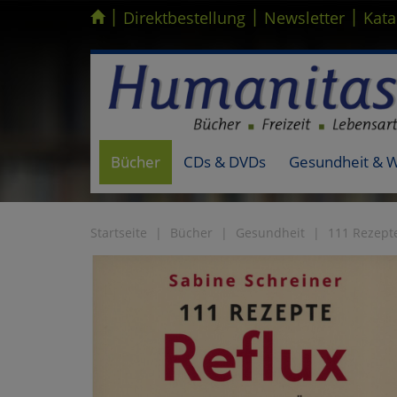
|
|
|
Kompletten Head der Seite überspringen
Direktbestellung
Newsletter
Kata
Bücher
CDs & DVDs
Gesundheit & 
Startseite
Bücher
Gesundheit
111 Rezepte