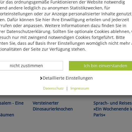
für das ordnungsgemäße Funktionieren der Website notwendig
end andere lediglich zu anonymen Statistikzwecken, für
rteinstellungen oder zur Anzeige personalisierter Inhalte genutzt
n. Dafür können Sie hier Ihre Einwilligung erteilen und jederzeit
rrufen oder anpassen. Weitere Informationen dazu finden Sie in
er Datenschutzerklärung. Sollten Sie optionale Cookies ablehnen,
esuch nur mit zwingend notwendigen Cookies fortgeführt. Bitte
ten Sie, dass auf Basis Ihrer Einstellungen womöglich nicht mehr 
ionalitäten der Seite zur Verfügung stehen.
Datenverarbeitung -
Datenverarbeitung -
nicht zustimmen
Ich bin einverstanden
Datenverarbeitung -
Detaillierte Einstellungen
Datenschutz
|
Impressum
170 Millionen Jahre alt!
Entdecken und lernen!
können Sie alle optionalen Cookies einstellen. Sollten Sie optionale
ies ablehnen, wird Ihr Besuch nur mit zwingend notwendigen Cook
salem - Eine
Versteinerter
Sprach- und Reises
eführt. Bitte beachten Sie, dass auf Basis Ihrer Einstellungen womö
Dinosaurierknochen
»Ein Wochenende i
 mehr alle Funktionalitäten der Seite zur Verfügung stehen.
-Bäumen
Paris«
tverständlich können Sie die Einstellungen jederzeit widerrufen o
ssen.