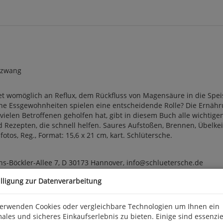
rzwang
et womöglich an Reflux, dem Rückfluss von Magensäure in die Spei
che Essgewohnheiten spielen eine entscheidende Rolle? Die Ernähr
vielen Betroffenen geholfen hat, gibt in diesem Buch alle wichti
d Rezepten, die schnell helfen. Saures Aufstoßen, Brennen, Übelkei
otos, Reg., Format: 15,6 x 21 cm, kart. Schlütersche.
ns-Böckler-Allee 7, D 30173 Hannover, info@schluetersche.de
illigung zur Datenverarbeitung
verwenden Cookies oder vergleichbare Technologien um Ihnen ein
ales und sicheres Einkaufserlebnis zu bieten. Einige sind essenzie