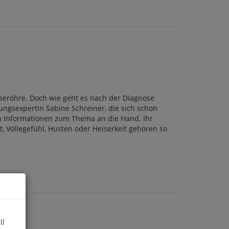
seröhre. Doch wie geht es nach der Diagnose
ungsexpertin Sabine Schreiner, die sich schon
gen Informationen zum Thema an die Hand. Ihr
t, Völlegefühl, Husten oder Heiserkeit gehören so
ll