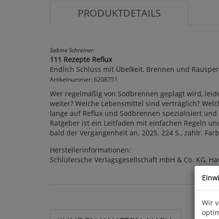
PRODUKTDETAILS
Sabine Schreiner:
111 Rezepte Reflux
Endlich Schluss mit Übelkeit, Brennen und Räuspe
Artikelnummer: 6208751
Wer regelmäßig von Sodbrennen geplagt wird, leid
weiter? Welche Lebensmittel sind verträglich? Wel
lange auf Reflux und Sodbrennen spezialisiert und 
Ratgeber ist ein Leitfaden mit einfachen Regeln un
bald der Vergangenheit an. 2025. 224 S., zahlr. Farbf
Herstellerinformationen:
Schlütersche Verlagsgesellschaft mbH & Co. KG, Ha
Einw
Wir 
optim