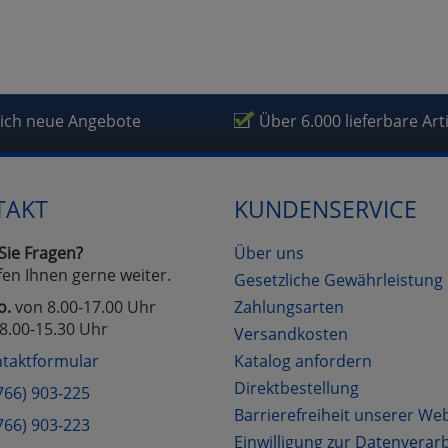
lich neue Angebote
Über 6.000 lieferbare Art
TAKT
KUNDENSERVICE
Sie Fragen?
Über uns
fen Ihnen gerne weiter.
Gesetzliche Gewährleistung
o.
von 8.00-17.00 Uhr
Zahlungsarten
8.00-15.30 Uhr
Versandkosten
taktformular
Katalog anfordern
Direktbestellung
766) 903-225
Barrierefreiheit unserer We
766) 903-223
Einwilligung zur Datenverar