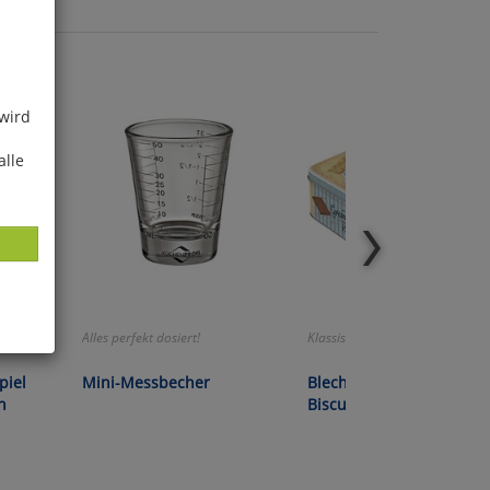
 wird
alle
Alles perfekt dosiert!
Klassisches Design!
ies
piel
Mini-Messbecher
Blechdose »Cookies `n`
glich
n
Biscuits
der