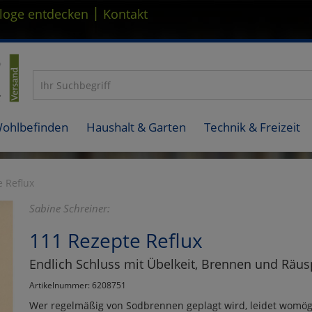
|
loge entdecken
Kontakt
Wohlbefinden
Haushalt & Garten
Technik & Freizeit
 Reflux
Sabine Schreiner:
111 Rezepte Reflux
Endlich Schluss mit Übelkeit, Brennen und Räu
Artikelnummer: 6208751
Wer regelmäßig von Sodbrennen geplagt wird, leidet womögl