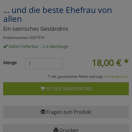
... und die beste Ehefrau von
Marketing
allen
Umfragetools
Ein satirisches Geständnis
Artikelnummer: 6207319
Sofort lieferbar - 2-6 Werktage
Cookies
Alle Akzeptieren
18,00
€
*
Cookies
Einstellungen speichern
Menge
zu Haupptseite Zustimmun
zurück
* inkl. gesetzlicher MwSt und zzgl.
Versandkosten
IN DEN WARENKORB
Fragen zum Produkt
Drucken