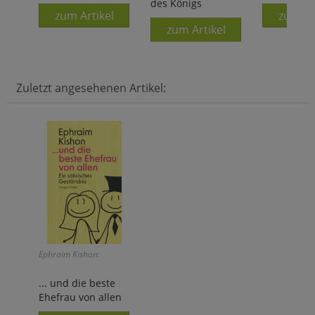
des Königs
zum Artikel
zum Ar
zum Artikel
Zuletzt angesehenen Artikel:
Ephraim Kishon:
... und die beste
Ehefrau von allen