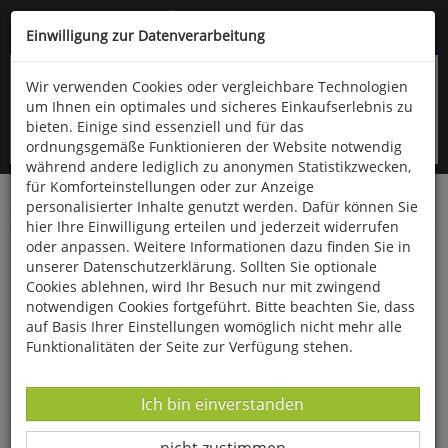
Kompletten Head der Seite überspringen
(06766) 903-200
oder (06766) 9323-960
Einwilligung zur Datenverarbeitung
Wir verwenden Cookies oder vergleichbare Technologien
um Ihnen ein optimales und sicheres Einkaufserlebnis zu
bieten. Einige sind essenziell und für das
ordnungsgemäße Funktionieren der Website notwendig
während andere lediglich zu anonymen Statistikzwecken,
für Komforteinstellungen oder zur Anzeige
personalisierter Inhalte genutzt werden. Dafür können Sie
Startseite
Bücher
Literatur
Diverses
hier Ihre Einwilligung erteilen und jederzeit widerrufen
oder anpassen. Weitere Informationen dazu finden Sie in
... und die beste Ehefrau von allen
unserer Datenschutzerklärung. Sollten Sie optionale
Cookies ablehnen, wird Ihr Besuch nur mit zwingend
notwendigen Cookies fortgeführt. Bitte beachten Sie, dass
auf Basis Ihrer Einstellungen womöglich nicht mehr alle
Funktionalitäten der Seite zur Verfügung stehen.
Datenverarbeitung -
Ich bin einverstanden
Datenverarbeitung -