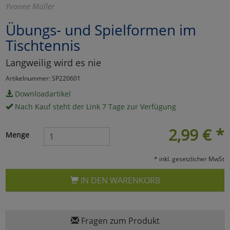
Yvonne Müller
Marketing
Übungs- und Spielformen im
Tischtennis
Umfragetools
Langweilig wird es nie
Artikelnummer: SP220601
Cookies
Alle Akzeptieren
Downloadartikel
Nach Kauf steht der Link 7 Tage zur Verfügung
Cookies
Einstellungen speichern
2,99
€
*
zu Haupptseite Zustimmun
zurück
Menge
* inkl. gesetzlicher MwSt
IN DEN WARENKORB
Fragen zum Produkt