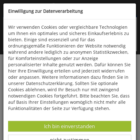
Kompletten Head der Seite überspringen
(06766) 903-200
oder (06766) 9323-960
Einwilligung zur Datenverarbeitung
Wir verwenden Cookies oder vergleichbare Technologien
um Ihnen ein optimales und sicheres Einkaufserlebnis zu
bieten. Einige sind essenziell und für das
ordnungsgemäße Funktionieren der Website notwendig
während andere lediglich zu anonymen Statistikzwecken,
für Komforteinstellungen oder zur Anzeige
personalisierter Inhalte genutzt werden. Dafür können Sie
Startseite
Bücher
Downloads
Zeitschriften
hier Ihre Einwilligung erteilen und jederzeit widerrufen
SportPraxis
oder anpassen. Weitere Informationen dazu finden Sie in
unserer Datenschutzerklärung. Sollten Sie optionale
Übungs- und Spielformen im Tischtennis
Cookies ablehnen, wird Ihr Besuch nur mit zwingend
notwendigen Cookies fortgeführt. Bitte beachten Sie, dass
auf Basis Ihrer Einstellungen womöglich nicht mehr alle
Funktionalitäten der Seite zur Verfügung stehen.
Datenverarbeitung -
Ich bin einverstanden
Datenverarbeitung -