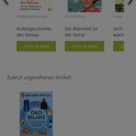
Wolfgang Behringer:
Golineh Atai:
Erwin Thoma:
Kulturgeschichte
Die Wahrheit ist
Dich sah i
des Klimas
der Feind
wachsen
zum Artikel
zum Artikel
zum Ar
Zuletzt angesehenen Artikel: