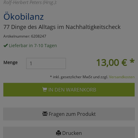
Rolf-Herbert Peters (Hrsg.):
Marketing
Ökobilanz
77 Dinge des Alltags im Nachhaltigkeitscheck
Umfragetools
Artikelnummer: 6208247
Lieferbar in 7-10 Tagen
Cookies
Alle Akzeptieren
13,00
€
*
Menge
Cookies
Einstellungen speichern
* inkl. gesetzlicher MwSt und zzgl.
Versandkosten
zu Haupptseite Zustimmun
zurück
IN DEN WARENKORB
Fragen zum Produkt
Drucken