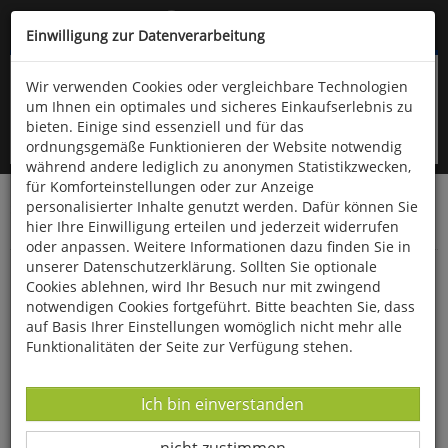
Kompletten Head der Seite überspringen
(06766) 903-200
oder (06766) 9323-960
Einwilligung zur Datenverarbeitung
Wir verwenden Cookies oder vergleichbare Technologien
um Ihnen ein optimales und sicheres Einkaufserlebnis zu
bieten. Einige sind essenziell und für das
ordnungsgemäße Funktionieren der Website notwendig
während andere lediglich zu anonymen Statistikzwecken,
für Komforteinstellungen oder zur Anzeige
personalisierter Inhalte genutzt werden. Dafür können Sie
Startseite
Bücher
Biologie allgemein
hier Ihre Einwilligung erteilen und jederzeit widerrufen
Ökologie & Naturschutz
oder anpassen. Weitere Informationen dazu finden Sie in
unserer Datenschutzerklärung. Sollten Sie optionale
Ökobilanz
Cookies ablehnen, wird Ihr Besuch nur mit zwingend
notwendigen Cookies fortgeführt. Bitte beachten Sie, dass
auf Basis Ihrer Einstellungen womöglich nicht mehr alle
Funktionalitäten der Seite zur Verfügung stehen.
Datenverarbeitung -
Ich bin einverstanden
Datenverarbeitung -