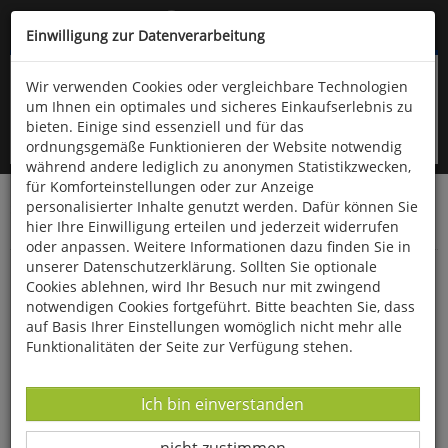
Kompletten Head der Seite überspringen
(06766) 903-200
oder (06766) 9323-960
Einwilligung zur Datenverarbeitung
Wir verwenden Cookies oder vergleichbare Technologien
um Ihnen ein optimales und sicheres Einkaufserlebnis zu
bieten. Einige sind essenziell und für das
ordnungsgemäße Funktionieren der Website notwendig
während andere lediglich zu anonymen Statistikzwecken,
für Komforteinstellungen oder zur Anzeige
personalisierter Inhalte genutzt werden. Dafür können Sie
Startseite
Bücher
Downloads
Zeitschriften
hier Ihre Einwilligung erteilen und jederzeit widerrufen
Der Falke
oder anpassen. Weitere Informationen dazu finden Sie in
unserer Datenschutzerklärung. Sollten Sie optionale
Ornithologische Highlights auf Island
Cookies ablehnen, wird Ihr Besuch nur mit zwingend
notwendigen Cookies fortgeführt. Bitte beachten Sie, dass
auf Basis Ihrer Einstellungen womöglich nicht mehr alle
Funktionalitäten der Seite zur Verfügung stehen.
Datenverarbeitung -
Ich bin einverstanden
Datenverarbeitung -