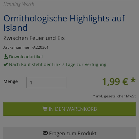
Henning Werth
Marketing
Ornithologische Highlights auf
Island
Umfragetools
Zwischen Feuer und Eis
Artikelnummer: FA220301
Cookies
Alle Akzeptieren
Downloadartikel
Nach Kauf steht der Link 7 Tage zur Verfügung
Cookies
Einstellungen speichern
1,99
€
*
zu Haupptseite Zustimmun
zurück
Menge
* inkl. gesetzlicher MwSt
IN DEN WARENKORB
Fragen zum Produkt