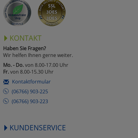
Marketing
Umfragetools
KONTAKT
Haben Sie Fragen?
Cookies
Alle Akzeptieren
Wir helfen Ihnen gerne weiter.
Cookies
Mo. - Do.
von 8.00-17.00 Uhr
Einstellungen speichern
Fr.
von 8.00-15.30 Uhr
zu Haupptseite Zustimmun
zurück
Kontaktformular
(06766) 903-225
(06766) 903-223
KUNDENSERVICE