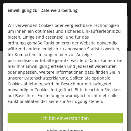
Kompletten Head der Seite überspringen
(06766) 903-200
oder (06766) 9323-960
Einwilligung zur Datenverarbeitung
Wir verwenden Cookies oder vergleichbare Technologien
um Ihnen ein optimales und sicheres Einkaufserlebnis zu
bieten. Einige sind essenziell und für das
ordnungsgemäße Funktionieren der Website notwendig
während andere lediglich zu anonymen Statistikzwecken,
für Komforteinstellungen oder zur Anzeige
personalisierter Inhalte genutzt werden. Dafür können Sie
Startseite
Informationen
hier Ihre Einwilligung erteilen und jederzeit widerrufen
oder anpassen. Weitere Informationen dazu finden Sie in
Uppps...
unserer Datenschutzerklärung. Sollten Sie optionale
Cookies ablehnen, wird Ihr Besuch nur mit zwingend
Sie sind weitergeleitet worden !
notwendigen Cookies fortgeführt. Bitte beachten Sie, dass
auf Basis Ihrer Einstellungen womöglich nicht mehr alle
Funktionalitäten der Seite zur Verfügung stehen.
Die Seite, das Produkt oder die Kategorie, die Sie versucht
haben zu öffnen, gibt es leider nicht mehr in unserem
Datenverarbeitung -
Ich bin einverstanden
Shop.
Datenverarbeitung -