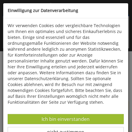
Kompletten Head der Seite überspringen
(06766) 903-200
oder (06766) 9323-960
Einwilligung zur Datenverarbeitung
Wir verwenden Cookies oder vergleichbare Technologien
um Ihnen ein optimales und sicheres Einkaufserlebnis zu
bieten. Einige sind essenziell und für das
ordnungsgemäße Funktionieren der Website notwendig
während andere lediglich zu anonymen Statistikzwecken,
für Komforteinstellungen oder zur Anzeige
personalisierter Inhalte genutzt werden. Dafür können Sie
Startseite
Informationen
hier Ihre Einwilligung erteilen und jederzeit widerrufen
oder anpassen. Weitere Informationen dazu finden Sie in
Uppps...
unserer Datenschutzerklärung. Sollten Sie optionale
Cookies ablehnen, wird Ihr Besuch nur mit zwingend
Sie sind weitergeleitet worden !
notwendigen Cookies fortgeführt. Bitte beachten Sie, dass
auf Basis Ihrer Einstellungen womöglich nicht mehr alle
Funktionalitäten der Seite zur Verfügung stehen.
Die Seite, das Produkt oder die Kategorie, die Sie versucht
haben zu öffnen, gibt es leider nicht mehr in unserem
Datenverarbeitung -
Ich bin einverstanden
Shop.
Datenverarbeitung -