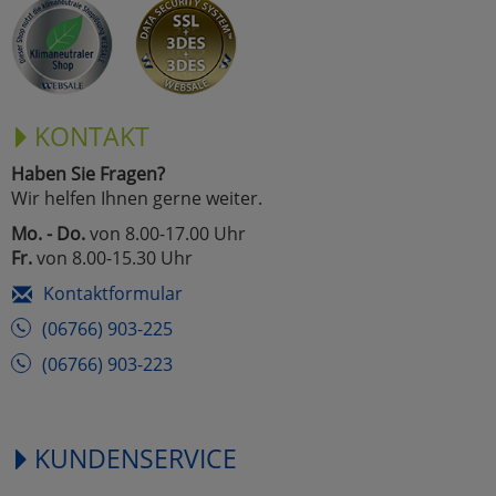
Marketing
Umfragetools
KONTAKT
Haben Sie Fragen?
Cookies
Alle Akzeptieren
Wir helfen Ihnen gerne weiter.
Cookies
Mo. - Do.
von 8.00-17.00 Uhr
Einstellungen speichern
Fr.
von 8.00-15.30 Uhr
zu Haupptseite Zustimmun
zurück
Kontaktformular
(06766) 903-225
(06766) 903-223
KUNDENSERVICE