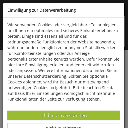
Kompletten Head der Seite überspringen
(06766) 903-200
oder (06766) 9323-960
Einwilligung zur Datenverarbeitung
Wir verwenden Cookies oder vergleichbare Technologien
um Ihnen ein optimales und sicheres Einkaufserlebnis zu
bieten. Einige sind essenziell und für das
ordnungsgemäße Funktionieren der Website notwendig
während andere lediglich zu anonymen Statistikzwecken,
für Komforteinstellungen oder zur Anzeige
personalisierter Inhalte genutzt werden. Dafür können Sie
Startseite
Bücher
Downloads
Zeitschriften
hier Ihre Einwilligung erteilen und jederzeit widerrufen
Der Falke
oder anpassen. Weitere Informationen dazu finden Sie in
unserer Datenschutzerklärung. Sollten Sie optionale
Woraus eine Feder wächst: Der Blutkiel
Cookies ablehnen, wird Ihr Besuch nur mit zwingend
notwendigen Cookies fortgeführt. Bitte beachten Sie, dass
auf Basis Ihrer Einstellungen womöglich nicht mehr alle
Funktionalitäten der Seite zur Verfügung stehen.
Datenverarbeitung -
Ich bin einverstanden
Datenverarbeitung -