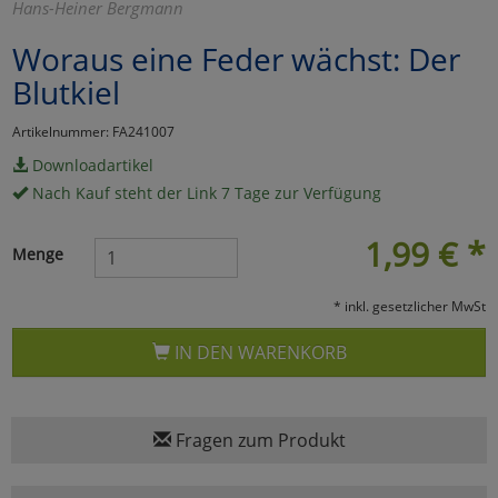
Hans-Heiner Bergmann
Marketing
Woraus eine Feder wächst: Der
Blutkiel
Umfragetools
Artikelnummer: FA241007
Downloadartikel
Cookies
Alle Akzeptieren
Nach Kauf steht der Link 7 Tage zur Verfügung
Cookies
Einstellungen speichern
1,99
€
*
Menge
zu Haupptseite Zustimmun
zurück
* inkl. gesetzlicher MwSt
IN DEN WARENKORB
Fragen zum Produkt