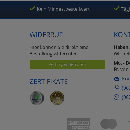
Um
Kein Mindestbestellwert
Täg
WIDERRUF
KON
Hier können Sie direkt eine
Haben 
Bestellung widerrufen:
Wir hel
Mo. - D
Vertrag widerrufen
Fr.
von 
Kon
ZERTIFIKATE
(06
(06