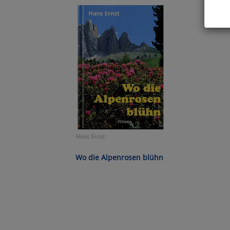
Hier 
Cook
fortg
nicht
Selbs
anpa
Ko
Hans Ernst:
Wa
Wo die Alpenrosen blühn
Pe
Ma