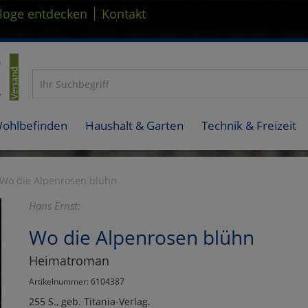
|
loge entdecken
Kontakt
Wohlbefinden
Haushalt & Garten
Technik & Freizeit
Wo die Alpenrosen blühn
Hans Ernst:
Wo die Alpenrosen blühn
Heimatroman
Artikelnummer: 6104387
255 S., geb. Titania-Verlag.