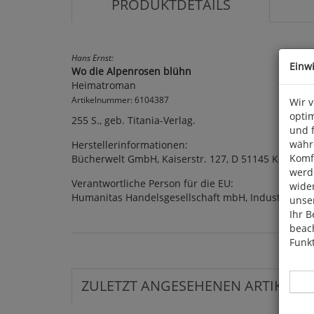
PRODUKTDETAILS
Hans Ernst:
Einw
Wo die Alpenrosen blühn
Heimatroman
Artikelnummer: 6104387
Wir 
optim
255 S., geb. Titania-Verlag.
und 
währ
Herstellerinformationen:
Komfo
Bücherwelt GmbH, Kaiserstr. 127, D 51145 Köln
werde
Verantwortliche Person für die EU:
wide
Humanitas Handelsgesellschaft mbH, Industriepar
unser
Ihr B
beach
Funkt
ZULETZT ANGESEHENEN ARTIKEL: