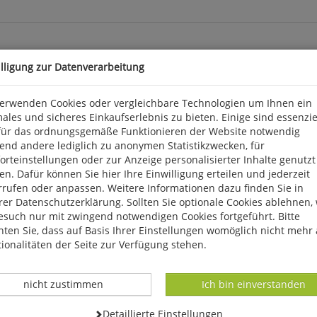
illigung zur Datenverarbeitung
verwenden Cookies oder vergleichbare Technologien um Ihnen ein
ales und sicheres Einkaufserlebnis zu bieten. Einige sind essenzie
für das ordnungsgemäße Funktionieren der Website notwendig
end andere lediglich zu anonymen Statistikzwecken, für
rteinstellungen oder zur Anzeige personalisierter Inhalte genutzt
n. Dafür können Sie hier Ihre Einwilligung erteilen und jederzeit
rrufen oder anpassen. Weitere Informationen dazu finden Sie in
k 3, D 56291 Wiebelsheim, service@humanitas-versand.de
er Datenschutzerklärung. Sollten Sie optionale Cookies ablehnen,
esuch nur mit zwingend notwendigen Cookies fortgeführt. Bitte
ten Sie, dass auf Basis Ihrer Einstellungen womöglich nicht mehr 
ionalitäten der Seite zur Verfügung stehen.
Datenverarbeitung -
Datenverarbeitung -
nicht zustimmen
Ich bin einverstanden
Datenverarbeitung -
Detaillierte Einstellungen