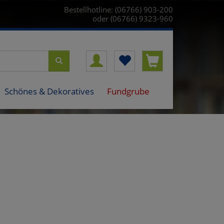
Bestellhotline: (06766) 903-200
oder (06766) 9323-960
Schönes & Dekoratives
Fundgrube