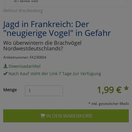
Marketing
Helmut Kruckenberg
Jagd in Frankreich: Der
Umfragetools
"neugierige Vogel" in Gefahr
Wo überwintern die Brachvögel
Nordwestdeutschlands?
Cookies
Alle Akzeptieren
Artikelnummer: FA230804
Cookies
Einstellungen speichern
Downloadartikel
Nach Kauf steht der Link 7 Tage zur Verfügung
zu Haupptseite Zustimmun
zurück
1,99
€
*
Menge
* inkl. gesetzlicher MwSt
IN DEN WARENKORB