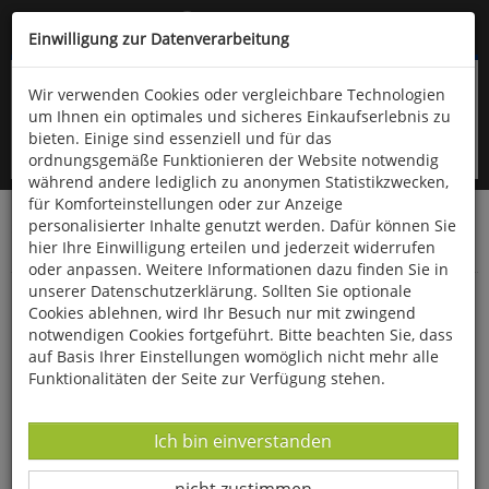
Kompletten Head der Seite überspringen
(06766) 903-200
oder (06766) 9323-960
Einwilligung zur Datenverarbeitung
Wir verwenden Cookies oder vergleichbare Technologien
um Ihnen ein optimales und sicheres Einkaufserlebnis zu
bieten. Einige sind essenziell und für das
ordnungsgemäße Funktionieren der Website notwendig
während andere lediglich zu anonymen Statistikzwecken,
für Komforteinstellungen oder zur Anzeige
personalisierter Inhalte genutzt werden. Dafür können Sie
Startseite
Bücher
Downloads
Zeitschriften
hier Ihre Einwilligung erteilen und jederzeit widerrufen
Der Falke
oder anpassen. Weitere Informationen dazu finden Sie in
unserer Datenschutzerklärung. Sollten Sie optionale
Jagd in Frankreich: Der "neugierige Vogel" in
Cookies ablehnen, wird Ihr Besuch nur mit zwingend
Gefahr
notwendigen Cookies fortgeführt. Bitte beachten Sie, dass
auf Basis Ihrer Einstellungen womöglich nicht mehr alle
Funktionalitäten der Seite zur Verfügung stehen.
Datenverarbeitung -
Ich bin einverstanden
Datenverarbeitung -